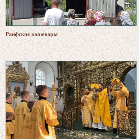
Раифские кашевары