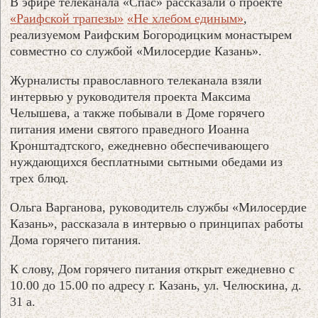
В эфире телеканала «Спас» рассказали о проекте
«Раифской трапезы»
«Не хлебом единым»
,
реализуемом Раифским Богородицким монастырем
совместно со службой «Милосердие Казань».
Журналисты православного телеканала взяли
интервью у руководителя проекта Максима
Челышева, а также побывали в Доме горячего
питания имени святого праведного Иоанна
Кронштадтского, ежедневно обеспечивающего
нуждающихся бесплатными сытными обедами из
трех блюд.
Ольга Варганова, руководитель службы «Милосердие
Казань», рассказала в интервью о принципах работы
Дома горячего питания.
К слову, Дом горячего питания открыт ежедневно с
10.00 до 15.00 по адресу г. Казань, ул. Челюскина, д.
31 а.