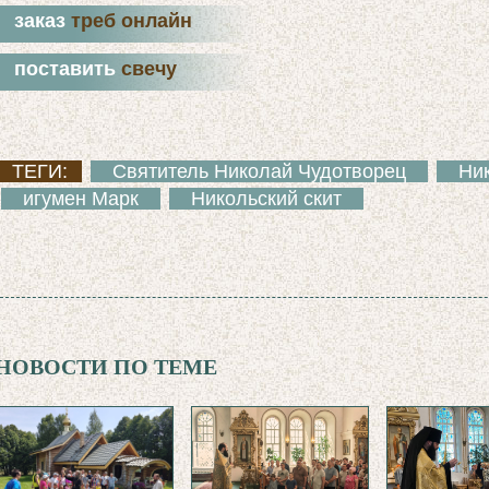
заказ
треб онлайн
поставить
свечу
ТЕГИ:
Святитель Николай Чудотворец
Ни
игумен Марк
Никольский скит
НОВОСТИ ПО ТЕМЕ