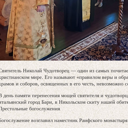
Святитель Николай Чудотворец — один из самых почита
христианском мире. Его называют «правилом веры и обра
храмов и соборов, освященных в его честь, невозможно с
В день памяти перенесения мощей святителя и чудотвор
итальянский город Бари, в Никольском скиту нашей обит
Престольные богослужения
Богослужение возглавил наместник Раифского монастыря