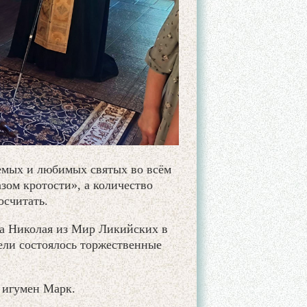
емых и любимых святых во всём
зом кротости», а количество
осчитать.
ца Николая из Мир Ликийских в
ели состоялось торжественные
 игумен Марк.