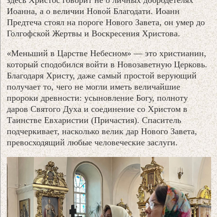
здесь Христос говорит не о личных добродетелях
Иоанна, а о величии Новой Благодати. Иоанн
Предтеча стоял на пороге Нового Завета, он умер до
Голгофской Жертвы и Воскресения Христова.
«Меньший в Царстве Небесном» — это христианин,
который сподобился войти в Новозаветную Церковь.
Благодаря Христу, даже самый простой верующий
получает то, чего не могли иметь величайшие
пророки древности: усыновление Богу, полноту
даров Святого Духа и соединение со Христом в
Таинстве Евхаристии (Причастия). Спаситель
подчеркивает, насколько велик дар Нового Завета,
превосходящий любые человеческие заслуги.