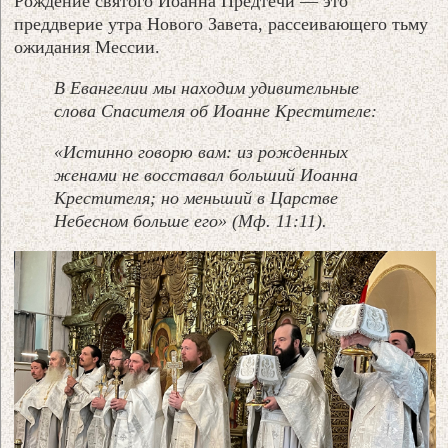
Рождение святого Иоанна Предтечи — это
преддверие утра Нового Завета, рассеивающего тьму
ожидания Мессии.
В Евангелии мы находим удивительные
слова Спасителя об Иоанне Крестителе:
«Истинно говорю вам: из рожденных
женами не восставал больший Иоанна
Крестителя; но меньший в Царстве
Небесном больше его» (Мф. 11:11).