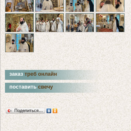
заказ
треб онлайн
поставить
свечу
Поделиться…