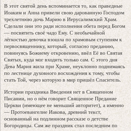
В этот святой день вспоминается то, как праведные
Иоаким и Анна привели свою дарованную Господом
трехлетнюю дочь Марию в Иерусалимский Храм.
Сделали они это ради исполнения обета перед Богом
— посвятить своё чадо Ему. С необычайной
лёгкостью девочка взошла по храмовым ступеням к
первосвященнику, который, согласно преданию,
повинуясь Божиему откровению, ввёл Её во Святая
Святых, куда мог входить только сам. С этого дня
Дева Мария жила при Храме, неуклонно поднимаясь
по лестнице духовного восхождения к тому, чтобы
стать Той, через которую в мир пришёл Спаситель.
Истории праздника Введения нет в Священном
Писании, но о нём говорит Священное Предание
Церкви (имеющее не меньший авторитет), а именно
— Протоевангелие Иакова, древний текст,
основанный на подлинном рассказе о детстве
Богородицы. Сам же праздник стал последним по