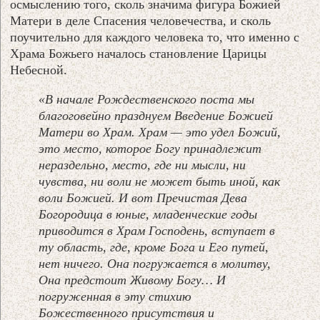
осмыслению того, сколь значима фигура Божией
Матери в деле Спасения человечества, и сколь
поучительно для каждого человека то, что именно с
Храма Божьего началось становление Царицы
Небесной.
«В начале Рождественского поста мы
благоговейно празднуем Введение Божией
Матери во Храм. Храм — это удел Божий,
это место, которое Богу принадлежит
нераздельно, место, где ни мысли, ни
чувства, ни воли не может быть иной, как
воли Божией. И вот Пречистая Дева
Богородица в юные, младенческие годы
приводится в Храм Господень, вступает в
ту область, где, кроме Бога и Его путей,
нет ничего. Она погружается в молитву,
Она предстоит Живому Богу… И
погруженная в эту стихию
Божественного присутствия и