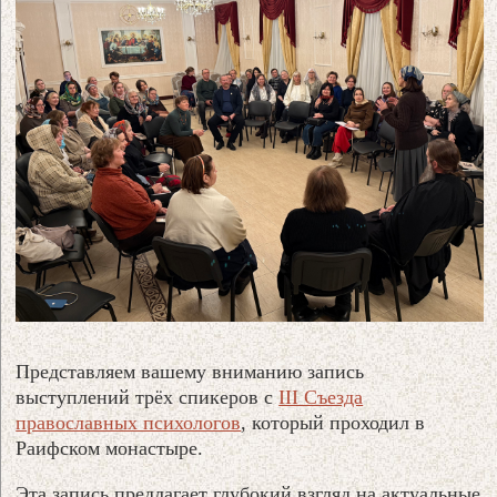
Представляем вашему вниманию запись
выступлений трёх спикеров с
III Съезда
православных психологов
, который проходил в
Раифском монастыре.
Эта запись предлагает глубокий взгляд на актуальные