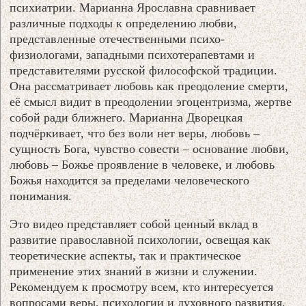
психиатрии. Марианна Ярославна сравнивает
различные подходы к определению любви,
представленные отечественными психо-
физиологами, западными психотерапевтами и
представителями русской философской традиции.
Она рассматривает любовь как преодоление смерти,
её смысл видит в преодолении эгоцентризма, жертве
собой ради ближнего. Марианна Дворецкая
подчёркивает, что без воли нет веры, любовь –
сущность Бога, чувство совести – основание любви,
любовь – Божье проявление в человеке, и любовь
Божья находится за пределами человеческого
понимания.
Это видео представляет собой ценный вклад в
развитие православной психологии, освещая как
теоретические аспекты, так и практическое
применение этих знаний в жизни и служении.
Рекомендуем к просмотру всем, кто интересуется
вопросами веры, психологии и духовного развития.