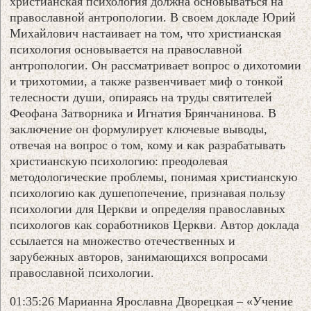
христианская психология должна основываться на
православной антропологии. В своем докладе Юрий
Михайлович настаивает на том, что христианская
психология основывается на православной
антропологии. Он рассматривает вопрос о дихотомии
и трихотомии, а также развенчивает миф о тонкой
телесности души, опираясь на труды святителей
Феофана Затворника и Игнатия Брянчанинова. В
заключение он формулирует ключевые выводы,
отвечая на вопрос о том, кому и как разрабатывать
христианскую психологию: преодолевая
методологические проблемы, понимая христианскую
психологию как душепопечение, признавая пользу
психологии для Церкви и определяя православных
психологов как соработников Церкви. Автор доклада
ссылается на множество отечественных и
зарубежных авторов, занимающихся вопросами
православной психологии.
01:35:26 Марианна Ярославна Дворецкая – «Учение