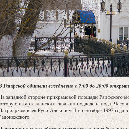
В Раифской обители ежедневно с 7:00 до 20:00 открыт
На западной стороне прихрамовой площади Раифского мо
которую из артезианских скважин подведена вода. Часо
Патриархом всея Руси Алексием II в сентябре 1997 года в
Радонежского.
Паломники и гости обители могут всегда пригубить воду