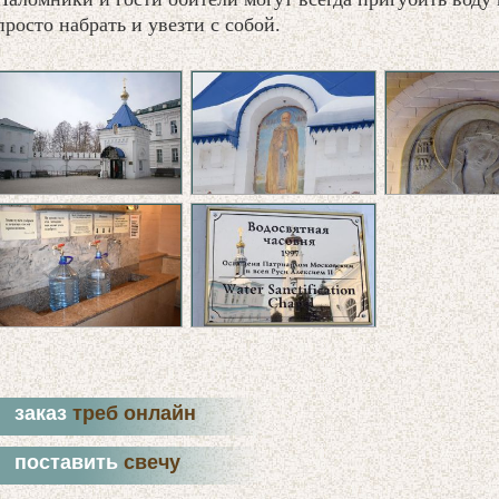
просто набрать и увезти с собой.
заказ
треб онлайн
поставить
свечу