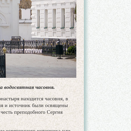
а водосвятная часовня.
настыря находится часовня, в
вня и источник были освящены
 честь преподобного Сергия
 из освященного источника или