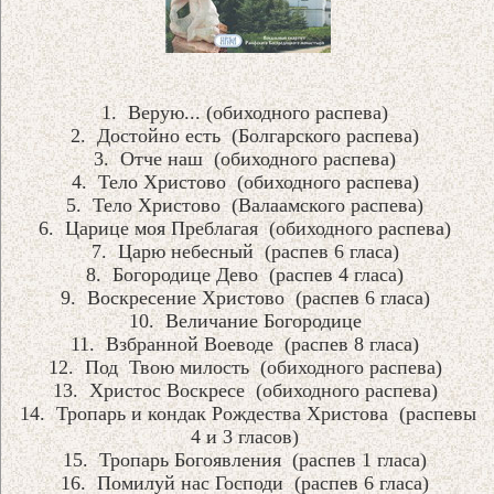
1. Верую... (обиходного распева)
2. Достойно есть (Болгарского распева)
3. Отче наш (обиходного распева)
4. Тело Христово (обиходного распева)
5. Тело Христово (Валаамского распева)
6. Царице моя Преблагая (обиходного распева)
7. Царю небесный (распев 6 гласа)
8. Богородице Дево (распев 4 гласа)
9. Воскресение Христово (распев 6 гласа)
10. Величание Богородице
11. Взбранной Воеводе (распев 8 гласа)
12. Под Твою милость (обиходного распева)
13. Христос Воскресе (обиходного распева)
14. Тропарь и кондак Рождества Христова (распевы
4 и 3 гласов)
15. Тропарь Богоявления (распев 1 гласа)
16. Помилуй нас Господи (распев 6 гласа)