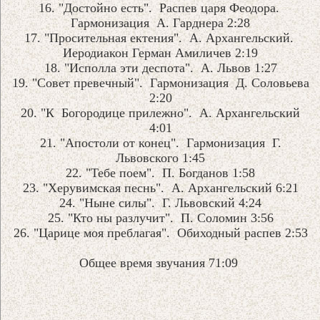
16. "Достойно есть". Распев царя Феодора.
Гармонизация А. Гарднера 2:28
17. "Просительная ектения". А. Архангельский.
Иеродиакон Герман Амиличев 2:19
18. "Исполла эти деспота". А. Львов 1:27
19. "Совет превечный". Гармонизация Д. Соловьева
2:20
20. "К Богородице прилежно". А. Архангельский
4:01
21. "Апостоли от конец". Гармонизация Г.
Львовского 1:45
22. "Тебе поем". П. Богданов 1:58
23. "Херувимская песнь". А. Архангельский 6:21
24. "Ныне силы". Г. Львовский 4:24
25. "Кто ны разлучит". П. Соломин 3:56
26. "Царице моя преблагая". Обиходный распев 2:53
Общее время звучания 71:09