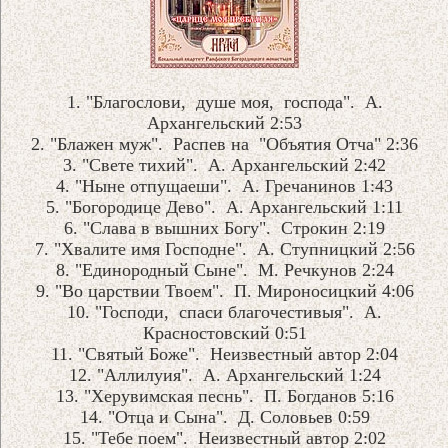
1. "Благослови, душе моя, господа". А.
Архангельский 2:53
2. "Блажен муж". Распев на "Объятия Отча" 2:36
3. "Свете тихий". А. Архангельский 2:42
4. "Ныне отпущаеши". А. Гречанинов 1:43
5. "Богородице Дево". А. Архангельский 1:11
6. "Слава в вышних Богу". Строкин 2:19
7. "Хвалите имя Господне". А. Ступницкий 2:56
8. "Единородный Сыне". М. Речкунов 2:24
9. "Во царствии Твоем". П. Мироносицкий 4:06
10. "Господи, спаси благочестивыя". А.
Красностовский 0:51
11. "Святый Боже". Неизвестный автор 2:04
12. "Аллилуия". А. Архангельский 1:24
13. "Херувимская песнь". П. Богданов 5:16
14. "Отца и Сына". Д. Соловьев 0:59
15. "Тебе поем". Неизвестный автор 2:02