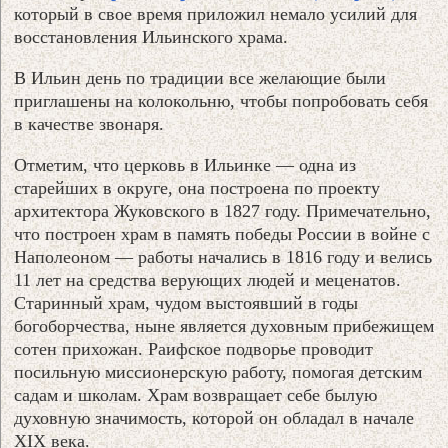
который в свое время приложил немало усилий для
восстановления Ильинского храма.
В Ильин день по традиции все желающие были
приглашены на колокольню, чтобы попробовать себя
в качестве звонаря.
Отметим, что церковь в Ильинке — одна из
старейших в округе, она построена по проекту
архитектора Жуковского в 1827 году. Примечательно,
что построен храм в память победы России в войне с
Наполеоном — работы начались в 1816 году и велись
11 лет на средства верующих людей и меценатов.
Старинный храм, чудом выстоявший в годы
богоборчества, ныне является духовным прибежищем
сотен прихожан. Раифское подворье проводит
посильную миссионерскую работу, помогая детским
садам и школам. Храм возвращает себе былую
духовную значимость, которой он обладал в начале
XIX века.