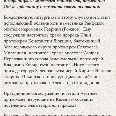
Богородицкого мужского монастыря, отметила
190-ю годовщину с момента своего основания.
Божественную литургию по этому случаю возглавил
исполняющий обязанности наместника Раифской
обители иеромонах Гавриил (Рожнов). Ему
сослужили настоятель храма пророка Илии
протоиерей Константин Люкшин, благочинный
Зеленодольского округа протоиерей Святослав
Мирганиев, настоятель храма апостола Андрея
Первозванного города Зеленодольска протоиерей
Владимир Кондратьев, настоятель Никольского
прихода города Зеленодольска иерей Кирилл Назаров,
клирики Ильинского прихода. Диаконский чин
возглавил протодиакон Александр Спиридонов.
Праздничное богослужение посетили местные
прихожане, верующие из Казани и соседних
поселений, благотворители прихода.
Богослужебные песнопения исполнялись смешанным