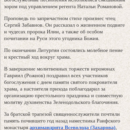
хором под управлением регента Натальи Романовой.
Проповедь по запричастном стихе произнес чтец
Сергий Забавнов. Он рассказал о жизненном подвиге
и чудесах пророка Илии, а также об особом
почитании на Руси этого угодника Божия.
По окончании Литургии состоялись молебное пение
и крестный ход вокруг храма.
В завершение молитвенных торжеств иеромонах
Гавриил (Рожнов) поздравил всех участников
богослужения с днем памяти святого покровителя
храма, а настоятеля прихода поблагодарил за
организацию престольного праздника и совместную
молитву духовенства Зеленодольского благочиния.
За братской трапезой священнослужители почтили
память почившего год назад наместника Раифского
монастыря
архимандрита Всеволода (Захарова)
,