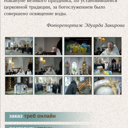
Накануне великого праздника, по установившейся
церковной традиции, за богослужением было
совершено освящение воды.
Фоторепортаж Эдуарда Закирова
заказ
треб онлайн