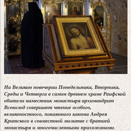
На Великом повечерии Понедельника, Вторника,
Среды и Четверга в самом древнем храме Раифской
обители наместник монастыря архимандрит
Всеволод совершает чтение особого,
великопостного, покаянного канона Андрея
Критского в совместной молитве с братией
монастыря и многочисленными прихожанами
.