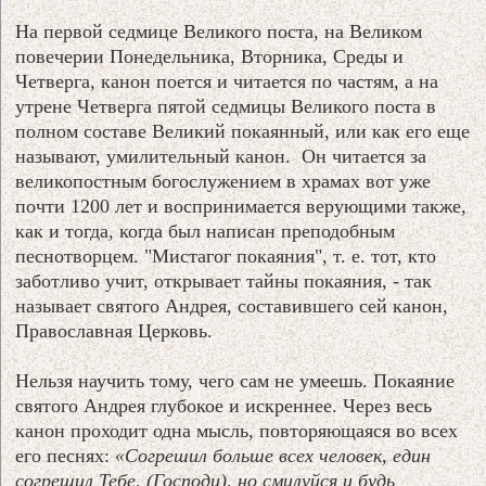
На первой седмице Великого поста, на Великом
повечерии Понедельника, Вторника, Среды и
Четверга, канон поется и читается по частям, а на
утрене Четверга пятой седмицы Великого поста в
полном составе Великий покаянный, или как его еще
называют, умилительный канон. Он читается за
великопостным богослужением в храмах вот уже
почти 1200 лет и воспринимается верующими также,
как и тогда, когда был написан преподобным
песнотворцем. "Мистагог покаяния", т. е. тот, кто
заботливо учит, открывает тайны покаяния, - так
называет святого Андрея, составившего сей канон,
Православная Церковь.
Нельзя научить тому, чего сам не умеешь. Покаяние
святого Андрея глубокое и искреннее. Через весь
канон проходит одна мысль, повторяющаяся во всех
его песнях:
«Согрешил больше всех человек, един
согрешил Тебе, (Господи), но смилуйся и будь