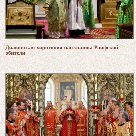
Диаконская хиротония насельника Раифской
обители