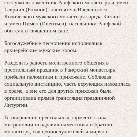
сослужили наместник Раифского монастыря игумен
Гавриил (Рожнов), настоятель Введенского
Кизического мужского монастыря города Казани
игумен Пимен (Ивентьев), насельники Раифской
обители в священном сане.
Богослужебные песнопения исполнялись
архиерейским мужским хором.
Разделить радость молитвенного общения в
престольный праздник в Раифский монастырь
прибыли паломники и прихожане. Соблюдая
социальную дистанцию, часть верующих находилась
в храме, а вне его для других прихожан была
организована прямая трансляция праздничной
Литургии.
В завершение престольных торжеств глава
митрополии поздравил наместника и братию
монастыря, священнослужителей и мирян с