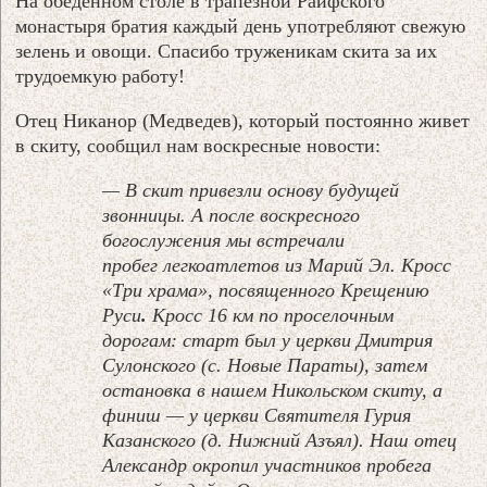
На обеденном столе в трапезной Раифского
монастыря братия каждый день употребляют свежую
зелень и овощи. Спасибо труженикам скита за их
трудоемкую работу!
Отец Никанор (Медведев), который постоянно живет
в скиту, сообщил нам воскресные новости:
— В скит привезли основу будущей
звонницы. А после воскресного
богослужения мы встречали
пробег легкоатлетов из Марий Эл. Кросс
«Три храма», посвященного Крещению
Руси
.
Кросс 16 км по проселочным
дорогам: старт был у церкви Дмитрия
Сулонского (с. Новые Параты), затем
остановка в нашем Никольском скиту, а
финиш — у церкви Святителя Гурия
Казанского (д. Нижний Азъял). Наш отец
Александр окропил участников пробега