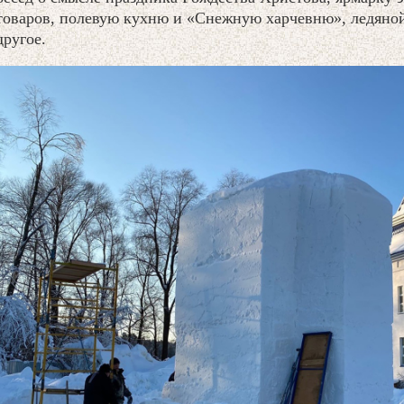
товаров, полевую кухню и «Снежную харчевню», ледяной 
другое.