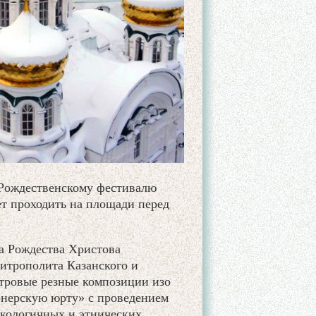
 Рождественскому фестивалю
ет проходить на площади перед
а Рождества Христова
итрополита Казанского и
етровые резные композиции изо
ионерскую юрту» с проведением
экологичных и этнических