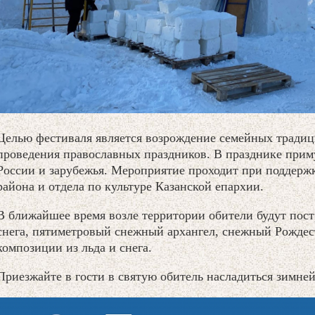
Целью фестиваля является возрождение семейных традиц
проведения православных праздников. В празднике приму
России и зарубежья. Мероприятие проходит при поддержк
района и отдела по культуре Казанской епархии.
В ближайшее время возле территории обители будут пост
снега, пятиметровый снежный архангел, снежный Рождес
композиции из льда и снега.
Приезжайте в гости в святую обитель насладиться зимней