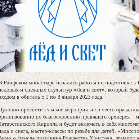
В Раифском монастыре начались работы по подготовке к
ледовых и снежных скульптур «Лед и свет», который буд
входом в обитель с 1 по 8 января 2023 года.
Духовно-просветительское мероприятие в честь праздник
организованно по благословению правящего архиерея – м
Татарстанского Кирилла и будет включать в себя многом
льда и снега, мастер-классы по резьбе для детей, «Мисс
бесед о смысле праздника Рождества Христова, ярмарку 