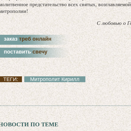
молитвенное предстательство всех святых, возглавляемо
митрополии!
С любовью о Г
заказ
треб онлайн
поставить
свечу
ТЕГИ:
Митрополит Кирилл
НОВОСТИ ПО ТЕМЕ