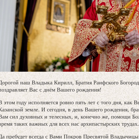
Дорогой наш Владыка Кирилл, Братия Раифского Богород
поздравляет Вас с днём Вашего рождения!
В этом году исполняется ровно пять лет с того дня, как 
Казанской земле. И сегодня, в день Вашего рождения, бр
Вам сил духовных и телесных, и, конечно же, помощи Бо
время таких важных для всех нас архипастырских трудах.
Да пребудет всегда с Вами Покров Пресвятой Владычицы