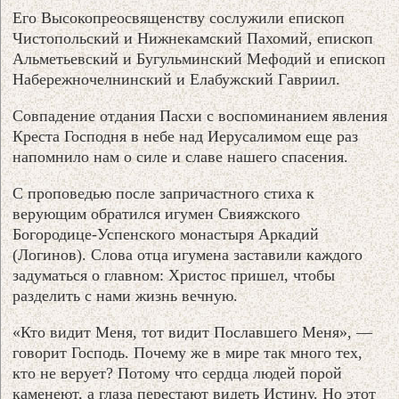
Его Высокопреосвященству сослужили епископ
Чистопольский и Нижнекамский Пахомий, епископ
Альметьевский и Бугульминский Мефодий и епископ
Набережночелнинский и Елабужский Гавриил.
Совпадение отдания Пасхи с воспоминанием явления
Креста Господня в небе над Иерусалимом еще раз
напомнило нам о силе и славе нашего спасения.
С проповедью после запричастного стиха к
верующим обратился игумен Свияжского
Богородице-Успенского монастыря Аркадий
(Логинов). Слова отца игумена заставили каждого
задуматься о главном: Христос пришел, чтобы
разделить с нами жизнь вечную.
«Кто видит Меня, тот видит Пославшего Меня», —
говорит Господь. Почему же в мире так много тех,
кто не верует? Потому что сердца людей порой
каменеют, а глаза перестают видеть Истину. Но этот