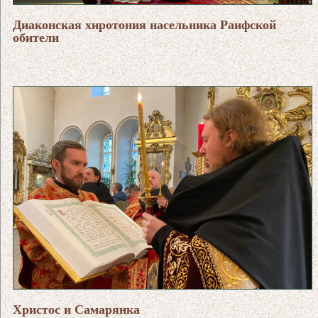
Диаконская хиротония насельника Раифской
обители
Христос и Самарянка