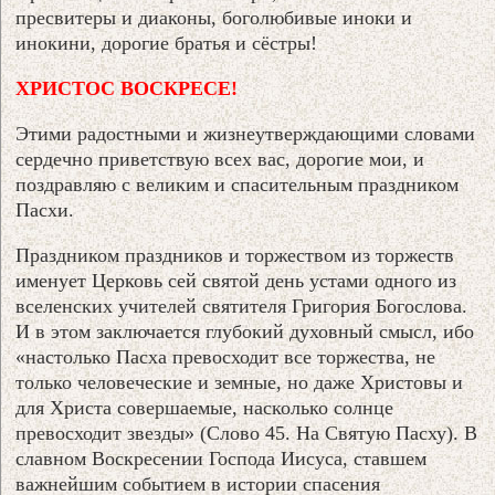
пресвитеры и диаконы, боголюбивые иноки и
инокини, дорогие братья и сёстры!
ХРИСТОС ВОСКРЕСЕ!
Этими радостными и жизнеутверждающими словами
сердечно приветствую всех вас, дорогие мои, и
поздравляю с великим и спасительным праздником
Пасхи.
Праздником праздников и торжеством из торжеств
именует Церковь сей святой день устами одного из
вселенских учителей святителя Григория Богослова.
И в этом заключается глубокий духовный смысл, ибо
«настолько Пасха превосходит все торжества, не
только человеческие и земные, но даже Христовы и
для Христа совершаемые, насколько солнце
превосходит звезды» (Слово 45. На Святую Пасху). В
славном Воскресении Господа Иисуса, ставшем
важнейшим событием в истории спасения