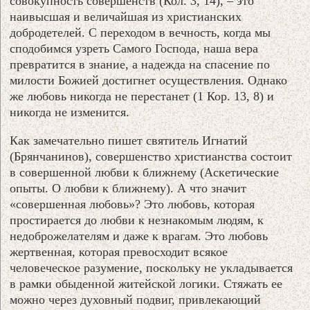
совокупность совершенств (Кол. 3, 14), – это
наивысшая и величайшая из христианских
добродетелей. С переходом в вечность, когда мы
сподобимся узреть Самого Господа, наша вера
превратится в знание, а надежда на спасение по
милости Божией достигнет осуществления. Однако
же любовь никогда не перестанет (1 Кор. 13, 8) и
никогда не изменится.
Как замечательно пишет святитель Игнатий
(Брянчанинов), совершенство христианства состоит
в совершенной любви к ближнему (Аскетические
опыты. О любви к ближнему). А что значит
«совершенная любовь»? Это любовь, которая
простирается до любви к незнакомым людям, к
недоброжелателям и даже к врагам. Это любовь
жертвенная, которая превосходит всякое
человеческое разумение, поскольку не укладывается
в рамки обыденной житейской логики. Стяжать ее
можно через духовный подвиг, привлекающий