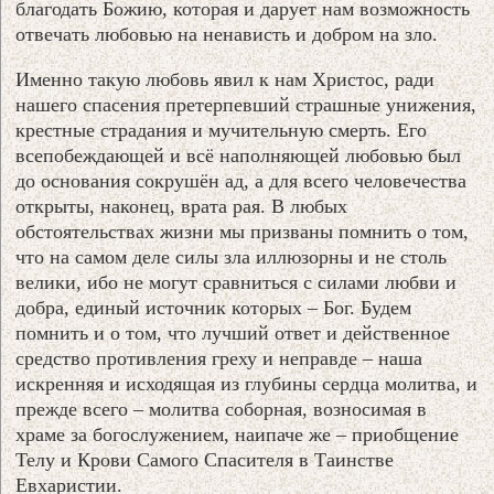
благодать Божию, которая и дарует нам возможность
отвечать любовью на ненависть и добром на зло.
Именно такую любовь явил к нам Христос, ради
нашего спасения претерпевший страшные унижения,
крестные страдания и мучительную смерть. Его
всепобеждающей и всё наполняющей любовью был
до основания сокрушён ад, а для всего человечества
открыты, наконец, врата рая. В любых
обстоятельствах жизни мы призваны помнить о том,
что на самом деле силы зла иллюзорны и не столь
велики, ибо не могут сравниться с силами любви и
добра, единый источник которых – Бог. Будем
помнить и о том, что лучший ответ и действенное
средство противления греху и неправде – наша
искренняя и исходящая из глубины сердца молитва, и
прежде всего – молитва соборная, возносимая в
храме за богослужением, наипаче же – приобщение
Телу и Крови Самого Спасителя в Таинстве
Евхаристии.