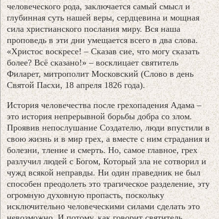
человеческого рода, заключается самый смысл и
глубинная суть нашей веры, сердцевина и мощная
сила христианского послания миру. Вся наша
проповедь в эти дни умещается всего в два слова.
«Христос воскресе! – Сказав сие, что могу сказать
более? Всё сказано!» – восклицает святитель
Филарет, митрополит Московский (Слово в день
Святой Пасхи, 18 апреля 1826 года).
История человечества после грехопадения Адама –
это история непрерывной борьбы добра со злом.
Проявив непослушание Создателю, люди впустили в
свою жизнь и в мир грех, а вместе с ним страдания и
болезни, тление и смерть. Но, самое главное, грех
разлучил людей с Богом, Который зла не сотворил и
чужд всякой неправды. Ни один праведник не был
способен преодолеть это трагическое разделение, эту
огромную духовную пропасть, поскольку
исключительно человеческими силами сделать это
невозможно. И потому, как говорит святитель