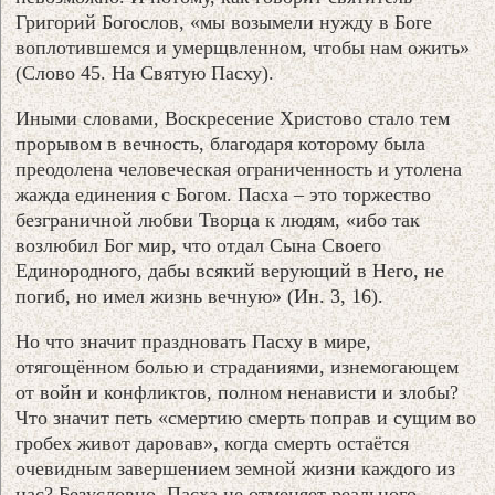
Григорий Богослов, «мы возымели нужду в Боге
воплотившемся и умерщвленном, чтобы нам ожить»
(Слово 45. На Святую Пасху).
Иными словами, Воскресение Христово стало тем
прорывом в вечность, благодаря которому была
преодолена человеческая ограниченность и утолена
жажда единения с Богом. Пасха – это торжество
безграничной любви Творца к людям, «ибо так
возлюбил Бог мир, что отдал Сына Своего
Единородного, дабы всякий верующий в Него, не
погиб, но имел жизнь вечную» (Ин. 3, 16).
Но что значит праздновать Пасху в мире,
отягощённом болью и страданиями, изнемогающем
от войн и конфликтов, полном ненависти и злобы?
Что значит петь «смертию смерть поправ и сущим во
гробех живот даровав», когда смерть остаётся
очевидным завершением земной жизни каждого из
нас? Безусловно, Пасха не отменяет реального