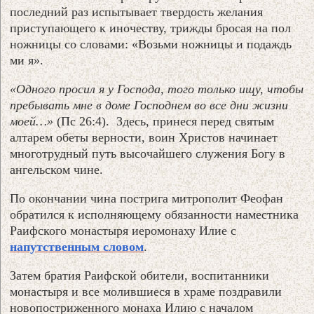
последний раз испытывает твердость желания
приступающего к иночеству, трижды бросая на пол
ножницы со словами: «Возьми ножницы и подаждь
ми я».
«Одного просил я у Господа, того только ищу, чтобы
пребывать мне в доме Господнем во все дни жизни
моей…»
(Пс 26:4). Здесь, принеся перед святым
алтарем обеты верности, воин Христов начинает
многотрудный путь высочайшего служения Богу в
ангельском чине.
По окончании чина пострига митрополит Феофан
обратился к исполняющему обязанности наместника
Раифского монастыря иеромонаху Илие с
напутственным словом
.
Затем братия Раифской обители, воспитанники
монастыря и все молившиеся в храме поздравили
новопостриженного монаха Илию с началом