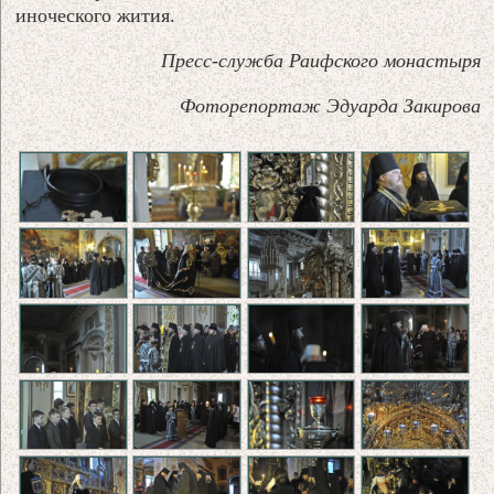
иноческого жития.
Пресс-служба Раифского монастыря
Фоторепортаж Эдуарда Закирова