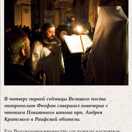
В четверг первой седмицы Великого поста
митрополит Феофан совершил повечерие с
чтением Покаянного канона прп. Андрея
Критского в Раифской обители.
Его Высокопреосвященству сослужили настоятель