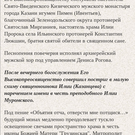
Свято-Введенского Кизического мужского монастыря
города Казани игумен Пимен (Ивентьев),
благочинный Зеленодольского округа протоиерей
Святослав Мирганиев, настоятель храма Илии
Пророка села Ильинского протоиерей Константин
Люкшин, братия святой обители в священном сане.
Песнопения повечерия исполнял архиерейский
мужской хор под управлением Дениса Рогова.
После вечернего богослужения Его
Высокопреосвященство совершил постриг в малую
схиму священноинока Илии (Казанцева) с
наречением имени в честь преподобного Илии
Муромского.
Под пение «Объятия отча, отверсти мне потщися…»
будущий монах медленно преодолевает тускло
освещенное свечами пространство храма в честь
иконы Божией Матери "Грузинская". Митрополит