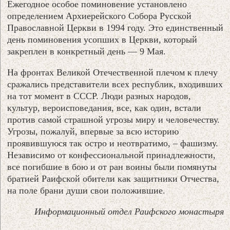
Ежегодное особое поминовение установлено
определением Архиерейского Собора Русской
Православной Церкви в 1994 году. Это единственный
день поминовения усопших в Церкви, который
закреплен в конкретный день — 9 Мая.
На фронтах Великой Отечественной плечом к плечу
сражались представители всех республик, входивших
на тот момент в СССР. Люди разных народов,
культур, вероисповедания, все, как один, встали
против самой страшной угрозы миру и человечеству.
Угрозы, пожалуй, впервые за всю историю
проявившуюся так остро и неотвратимо, – фашизму.
Независимо от конфессиональной принадлежности,
все погибшие в бою и от ран воины были помянуты
братией Раифской обители как защитники Отчества,
на поле брани души свои положившие.
Информационный отдел Раифского монастыря