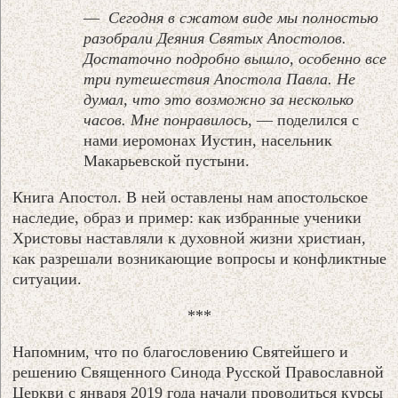
—
Сегодня в сжатом виде мы полностью
разобрали Деяния Святых Апостолов.
Достаточно подробно вышло, особенно все
три путешествия Апостола Павла. Не
думал, что это возможно за несколько
часов. Мне понравилось,
— поделился с
нами иеромонах Иустин, насельник
Макарьевской пустыни.
Книга Апостол. В ней оставлены нам апостольское
наследие, образ и пример: как избранные ученики
Христовы наставляли к духовной жизни христиан,
как разрешали возникающие вопросы и конфликтные
ситуации.
***
Напомним, что по благословению Святейшего и
решению Священного Синода Русской Православной
Церкви с января 2019 года начали проводиться курсы