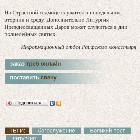
На Страстной седмице служится в понедельник,
вторник и среду. Дополнительно Литургия
Преждеосвященных Даров может служиться в дни
полиелейных святых.
Информационный отдел Раифского монастыря
заказ
треб онлайн
поставить
свечу
Поделиться…
ТЕГИ:
богослужение
Великий пост
литургия