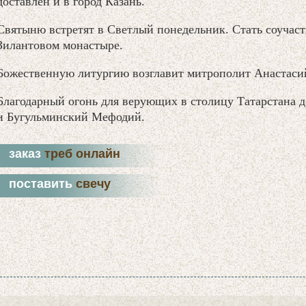
доставлен и в город Казань.
Святыню встретят в Светлый понедельник. Стать соучас
Зилантовом монастыре.
Божественную литургию возглавит митрополит Анастасий
Благодарный огонь для верующих в столицу Татарстана 
и Бугульминский Мефодий.
заказ
треб онлайн
поставить
свечу