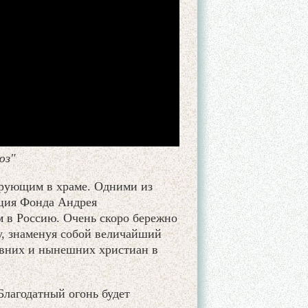
юз"
рующим в храме. Одними из
ация Фонда Андрея
м в Россию. Очень скоро бережно
у, знаменуя собой величайший
евних и нынешних христиан в
Благодатный огонь будет