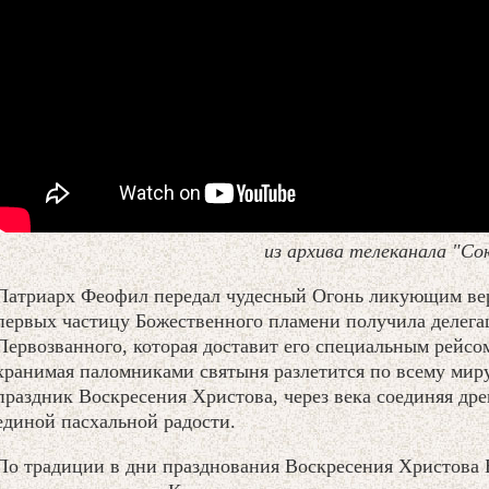
из архива телеканала "Со
Патриарх Феофил передал чудесный Огонь ликующим ве
первых частицу Божественного пламени получила делег
Первозванного, которая доставит его специальным рейсо
хранимая паломниками святыня разлетится по всему мир
праздник Воскресения Христова, через века соединяя др
единой пасхальной радости.
По традиции в дни празднования Воскресения Христова 