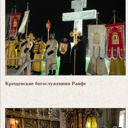
Крещенские богослуженияв Раифе