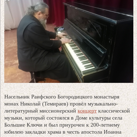
Насельник Раифского Богородицкого монастыря
монах Николай (Темираев) провёл музыкально-
литературный миссионерский
концерт
классической
музыки, который состоялся в Доме культуры села
Большие Ключи и был приурочен к 200-летнему
юбилею закладки храма в честь апостола Иоанна