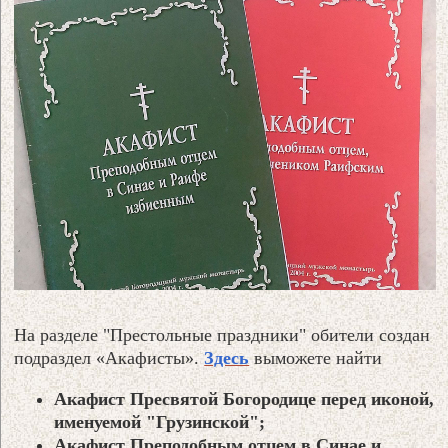
На разделе "Престольные праздники" обители создан
подраздел «Акафисты».
Здесь
выможете найти
Акафист Пресвятой Богородице перед иконой,
именуемой "Грузинской";
Акафист Преподобным отцем в Синае и