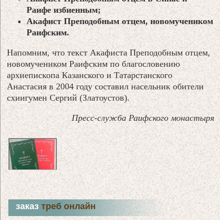
Раифе избиенным;
Акафист Преподобным отцем, новомучеником
Раифским.
Напомним, что текст Акафиста Преподобным отцем,
новомучеником Раифским по благословению
архиепископа Казанского и Татарстанского
Анастасия в 2004 году составил насельник обители
схиигумен Сергий (Златоустов).
Пресс-служба Раифского монастыря
заказ
треб онлайн