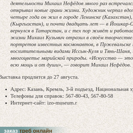
деятельности Михаил Нефёдов много раз встречалс
открывал новые грани жизни. Художник черпал вдох
четыре года он жил в городе Ленинске (Казахстан)
(Кыргызстан), и почти двадцать лет — в Йошкар-Оле
вернулся в Татарстан, и с тех пор живёт и работа
жизни Михаил Кузьмич отразил в своём творчестве.
портретов известных космонавтов, в Пржевальске 
восхитительными видами Иссык-Куля и Тянь-Шаня, 
многоцветье марийской природы. «Искусство — это н
всю мощь и от души», — говорит Михаил Нефёдов.
Выставка продлится до 27 августа.
Адрес: Казань, Кремль, 3-й подъезд, Национальная 
Телефоны для справок: 567-80-43, 567-80-58
Интернет-сайт: izo-museum.r
заказ
треб онлайн