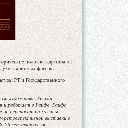
торические полотна, картины на
духе старинных фресок.
ьтуры РТ и Государственного
оюза художников России
т и работает в Раифе. Раифа
е он переносит на холсты.
ем ретроспективной выставки в
За 56 лет творческой