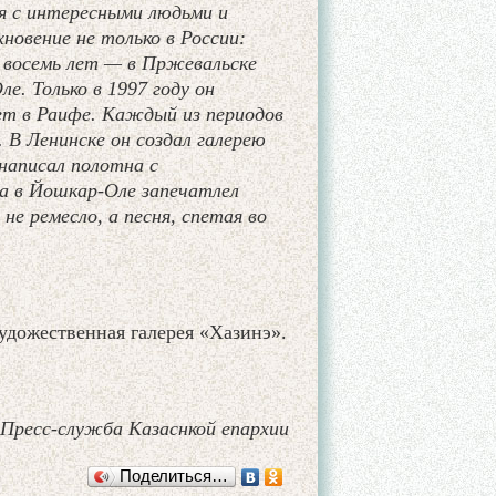
я с интересными людьми и
новение не только в России:
, восемь лет — в Пржевальске
. Только в 1997 году он
ет в Раифе. Каждый из периодов
 В Ленинске он создал галерею
написал полотна с
а в Йошкар-Оле запечатлел
е ремесло, а песня, спетая во
художественная галерея «Хазинэ».
Пресс-служба Казаснкой епархии
Поделиться…