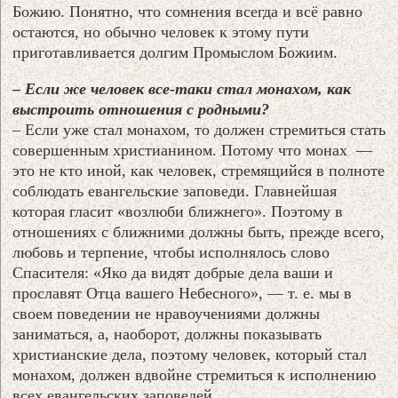
Божию. Понятно, что сомнения всегда и всё равно
остаются, но обычно человек к этому пути
приготавливается долгим Промыслом Божиим.
– Если же человек все-таки стал монахом, как
выстроить отношения с родными?
– Если уже стал монахом, то должен стремиться стать
совершенным христианином. Потому что монах —
это не кто иной, как человек, стремящийся в полноте
соблюдать евангельские заповеди. Главнейшая
которая гласит «возлюби ближнего». Поэтому в
отношениях с ближними должны быть, прежде всего,
любовь и терпение, чтобы исполнялось слово
Спасителя: «Яко да видят добрые дела ваши и
прославят Отца вашего Небесного», — т. е. мы в
своем поведении не нравоучениями должны
заниматься, а, наоборот, должны показывать
христианские дела, поэтому человек, который стал
монахом, должен вдвойне стремиться к исполнению
всех евангельских заповедей...