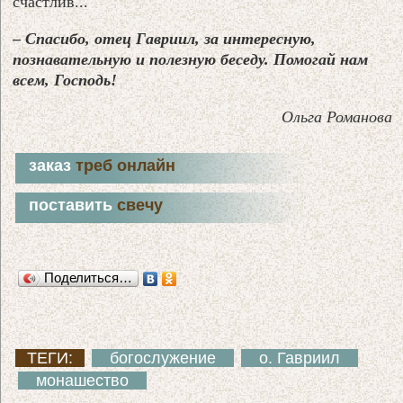
счастлив...
– Спасибо, отец Гавриил, за интересную,
познавательную и полезную беседу.
Помогай нам
всем, Господь!
Ольга Романова
заказ
треб онлайн
поставить
свечу
Поделиться…
ТЕГИ:
богослужение
о. Гавриил
монашество