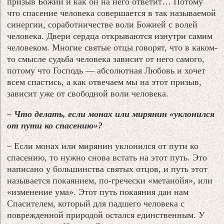
призыв Божий и как он на него ответит… Потому
что спасение человека совершается в так называемой
синергии, соработничестве воли Божией с волей
человека. Двери сердца открываются изнутри самим
человеком. Многие святые отцы говорят, что в каком-
то смысле судьба человека зависит от него самого,
потому что Господь — абсолютная Любовь и хочет
всем спастись, а как отвечаем мы на этот призыв,
зависит уже от свободной воли человека.
– Что делать, если монах или мирянин «уклонился
от пути ко спасению»?
– Если монах или мирянин уклонился от пути ко
спасению, то нужно снова встать на этот путь. Это
написано у большинства святых отцов, и путь этот
называется покаянием, по-гречески «метанойя», или
«изменение ума». Этот путь покаяния дан нам
Спасителем, который для падшего человека c
поврежденной природой остался единственным. У