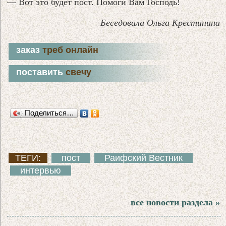
— Вот это будет пост. Помоги Вам Господь!
Беседовала Ольга Крестинина
заказ
треб онлайн
поставить
свечу
Поделиться…
ТЕГИ:
пост
Раифский Вестник
интервью
все новости раздела »