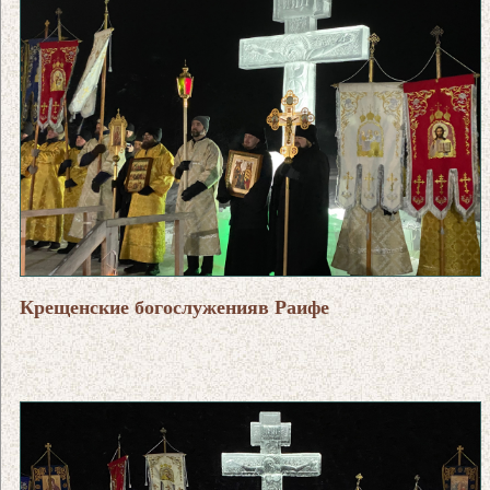
Крещенские богослуженияв Раифе