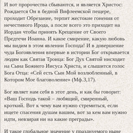
И вот пророчества сбываются, и является Христос:
Рождается Он в бедной Вифлеемской пещере,
проходит Обрезание, терпит жестокие гонения от
нечестивого Ирода, а после всего это приходит на
Иордан чтобы принять Крещение от Своего
Предтечи Иоанна. И какое смирение, какую любовь
мы видим в этом явлении Господа! И в довершение
чуда Богоявления впервые в истории Бог открывается
людям как Святая Троица: Бог Дух Святой нисходит
на Сына Божиего Иисуса Христа, и слышится голос
Бога Отца: «Сей есть Сын Мой возлюбленный, в
Котором Мое благоволение» (Мф.3,17).
Бог являет нам себя в этот день, и как бы говорит:
«Ваш Господь такой – любящий, смиренный,
кроткий. Вот к чему вам нужно стремиться, если
ищете спасения душам вашим, вот за кем вам нужно
идти, невзирая ни на какие преграды».
И такое глобальное значение у празднуемого ныне