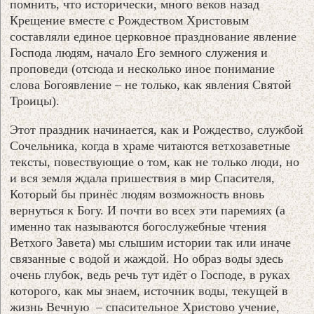
помнить, что исторически, много веков назад
Крещение вместе с Рождеством Христовым
составляли единое церковное празднование явление
Господа людям, начало Его земного служения и
проповеди (отсюда и несколько иное понимание
слова Богоявление – не только, как явления Святой
Троицы).
Этот праздник начинается, как и Рождество, службой
Сочельника, когда в храме читаются ветхозаветные
тексты, повествующие о том, как не только люди, но
и вся земля ждала пришествия в мир Спасителя,
Который бы принёс людям возможность вновь
вернуться к Богу. И почти во всех эти паремиях (а
именно так называются богослужебные чтения
Ветхого Завета) мы слышим истории так или иначе
связанные с водой и жаждой. Но образ воды здесь
очень глубок, ведь речь тут идёт о Господе, в руках
которого, как мы знаем, источник воды, текущей в
жизнь Вечную – спасительное Христово учение,