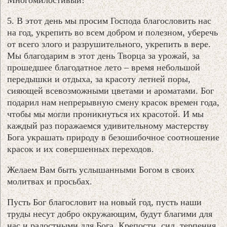
5. В этот день мы просим Господа благословить нас
на год, укрепить во всем добром и полезном, уберечь
от всего злого и разрушительного, укрепить в вере.
Мы благодарим в этот день Творца за урожай, за
прошедшее благодатное лето – время небольшой
передышки и отдыха, за красоту летней поры,
сияющей всевозможными цветами и ароматами. Бог
подарил нам непрерывную смену красок времен года,
чтобы мы могли проникнуться их красотой. И мы
каждый раз поражаемся удивительному мастерству
Бога украшать природу в безошибочное соотношение
красок и их совершенных переходов.
Желаем Вам быть услышанными Богом в своих
молитвах и просьбах.
Пусть Бог благословит на новый год, пусть наши
труды несут добро окружающим, будут благими для
нас и радостными для Бога. Крепости, сил, терпения