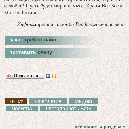
и любви! Пусть будет мир в семьях. Храни Вас Бог и
Матерь Божия!
Информационная служба Раифского монастыря
заказ
треб онлайн
поставить
свечу
Поделиться…
ТЕГИ:
Новолетие
Индикт
молитва
благодарноть Богу
все новости раздела »