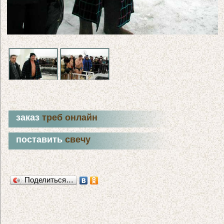
заказ
треб онлайн
поставить
свечу
Поделиться…