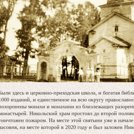
Были здесь и церковно-приходская школа, и богатая библ
1000 изданий, и единственное на всю округу православн
похоронены монахи и монахини из близлежащих разоренн
монастырей. Никольский храм простоял до второй полови
уничтожен пожаром. На месте этой святыни уже в начале
часовня, на месте которой в 2020 году и был заложен Ни