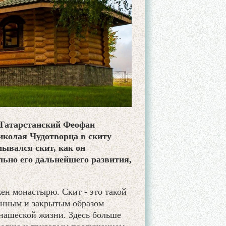
и Татарстанский Феофан
иколая Чудотворца в скиту
ывался скит, как он
льно его дальнейшего развития,
жен монастырю. Скит - это такой
ненным и закрытым образом
нашеской жизни. Здесь больше