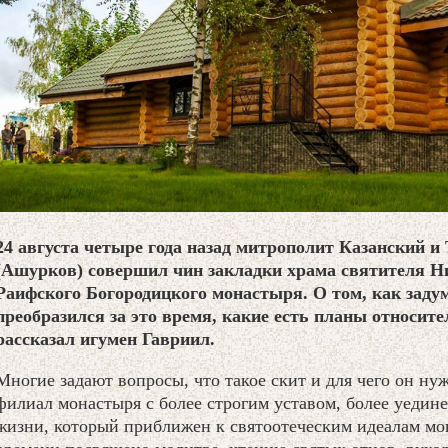
24 августа четыре года назад митрополит Казанский 
(Ашурков) совершил чин закладки храма святителя Н
Раифского Богородицкого монастыря. О том, как задум
преобразился за это время, какие есть планы относите
рассказал игумен Гавриил.
Многие задают вопросы, что такое скит и для чего он ну
филиал монастыря с более строгим уставом, более уеди
жизни, который приближен к святоотеческим идеалам мо