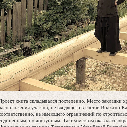
Проект скита складывался постепенно. Место закладки хр
расположения участка, не входящего в состав Волжско-Ка
соответственно, не имеющего ограничений по строительс
уединенным, но доступным. Таким местом оказалась окр