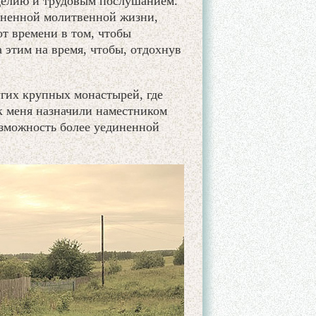
делию и трудовым послушанием.
диненной молитвенной жизни,
от времени в том, чтобы
 этим на время, чтобы, отдохнув
угих крупных монастырей, где
ак меня назначили наместником
озможность более уединенной