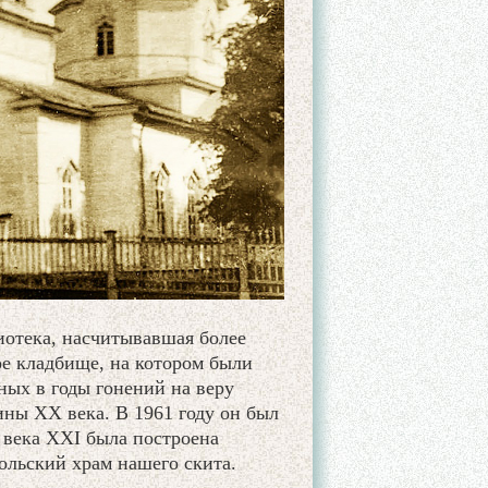
иотека, насчитывавшая более
ое кладбище, на котором были
ых в годы гонений на веру
ны XX века. В 1961 году он был
 века XXI была построена
кольский храм нашего скита.