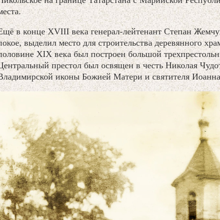
Никольское на границе Татарстана с Марийской Республи
места.
Ещё в конце XVIII века генерал-лейтенант Степан Жемчу
покое, выделил место для строительства деревянного храм
половине XIX века был построен большой трехпрестольн
Центральный престол был освящен в честь Николая Чудот
Владимирской иконы Божией Матери и святителя Иоанна