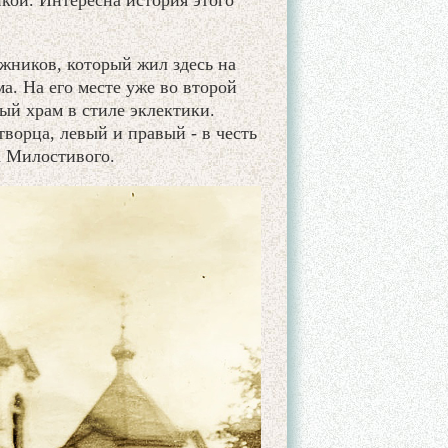
кой. Интересна история этого
жников, который жил здесь на
а. На его месте уже во второй
ый храм в стиле эклектики.
ворца, левый и правый - в честь
 Милостивого.