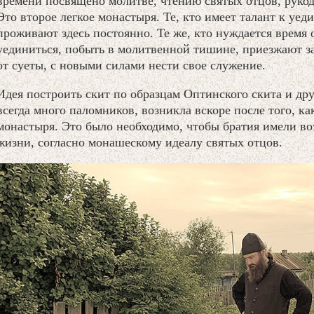
времени посвящено молитве, чтению святых отцов, руко
Это второе легкое монастыря. Те, кто имеет талант к уе
проживают здесь постоянно. Те же, кто нуждается время 
уединиться, побыть в молитвенной тишине, приезжают за
от суеты, с новыми силами нести свое служение.
Идея построить скит по образцам Оптинского скита и др
всегда много паломников, возникла вскоре после того, к
монастыря. Это было необходимо, чтобы братия имели в
жизни, согласно монашескому идеалу святых отцов.