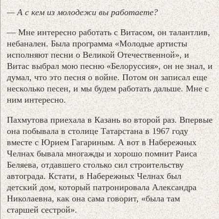
— А с кем из молодежи вы работаете?
— Мне интересно работать с Витасом, он талантлив,
небанален. Была программа «Молодые артисты
исполняют песни о Великой Отечественной», и
Витас выбрал мою песню «Белоруссия», он не знал, и
думал, что это песня о войне. Потом он записал еще
несколько песен, и мы будем работать дальше. Мне с
ним интересно.
Пахмутова приехала в Казань во второй раз. Впервые
она побывала в столице Татарстана в 1967 году
вместе с Юрием Гагариным. А вот в Набережных
Челнах бывала многажды и хорошо помнит Раиса
Беляева, отдавшего столько сил строительству
автограда. Кстати, в Набережных Челнах был
детский дом, который патронировала Александра
Николаевна, как она сама говорит, «была там
старшей сестрой».