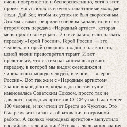
очень поверхностно и бесперспективно, хотя в этот
проект могут попасть и очень талантливые молодые
люди. Дай Бог, чтобы их успех не был скоротечным.
Это мы с вами говорили о первом канале, но вот на
втором есть передача «Народный артист», которая
меня просто возмущает. Это все равно, если назвать
передачу «Герой России». Герой России — это
человек, который совершил подвиг, спас кого-то,
ценой жизни предотвратил теракт. И вот
представьте, что с этим названием выпускают
передачу, в которой мы видим смеющихся и
чирикающих молодых людей, все они — «Герои
России». Вот так же и с «Народным артистом».
Звание «народного», когда одна шестая суши
именовалась Советским Союзом, просто так не
давалось, народных артистов СССР у нас было менее
100 человек, и их чтили от Бреста до Чукотки. Это
был результат таланта, образования и огромной
работы. А сколько «народных артистов» выпустило
российское телевидение? Это же девальвация звания,