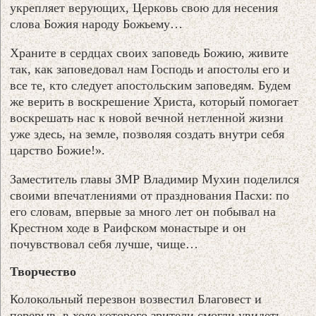
укрепляет верующих, Церковь свою для несения
слова Божия народу Божьему…
Храните в сердцах своих заповедь Божию, живите
так, как заповедовал нам Господь и апостолы его и
все те, кто следует апостольским заповедям. Будем
же верить в воскрешение Христа, который помогает
воскрешать нас к новой вечной нетленной жизни
уже здесь, на земле, позволяя создать внутри себя
царство Божие!».
Заместитель главы ЗМР Владимир Мухин поделился
своими впечатлениями от празднования Пасхи: по
его словам, впервые за много лет он побывал на
Крестном ходе в Раифском монастыре и он
почувствовал себя лучше, чище…
Творчество
Колокольный перезвон возвестил Благовест и
перерыв, в ходе которого зрители смогли увидеть