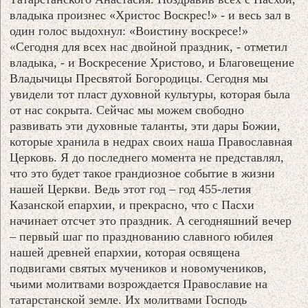
владыка произнес «Христос Воскрес!» - и весь зал в
один голос выдохнул: «Воистину воскресе!»
«Сегодня для всех нас двойной праздник, - отметил
владыка, - и Воскресение Христово, и Благовещение
Владычицы Пресвятой Богородицы. Сегодня мы
увидели тот пласт духовной культуры, которая была
от нас сокрыта. Сейчас мы можем свободно
развивать эти духовные таланты, эти дары Божии,
которые хранила в недрах своих наша Православная
Церковь. Я до последнего момента не представлял,
что это будет такое грандиозное событие в жизни
нашей Церкви. Ведь этот год – год 455-летия
Казанской епархии, и прекрасно, что с Пасхи
начинает отсчет это праздник. А сегодняшний вечер
– первый шаг по празднованию славного юбилея
нашей древней епархии, которая освящена
подвигами святых мучеников и новомучеников,
чьими молитвами возрождается Православие на
татарстанской земле. Их молитвами Господь