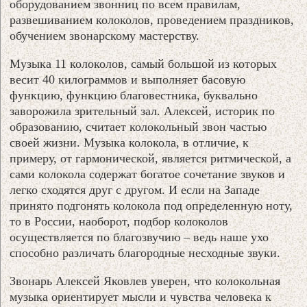
оборудованием звонниц по всем правилам,
развешиванием колоколов, проведением праздников,
обучением звонарскому мастерству.
Музыка 11 колоколов, самый большой из которых
весит 40 килограммов и выполняет басовую
функцию, функцию благовестника, буквально
заворожила зрительный зал. Алексей, историк по
образованию, считает колокольный звон частью
своей жизни. Музыка колокола, в отличие, к
примеру, от гармонической, является ритмической, а
сами колокола содержат богатое сочетание звуков и
легко сходятся друг с другом. И если на Западe
принято подгонять колокола под определенную ноту,
то в России, наоборот, подбор колоколов
осуществляется по благозвучию – ведь наше ухо
способно различать благородные несходные звуки.
Звонарь Алексей Яковлев уверен, что колокольная
музыка ориентирует мысли и чувства человека к