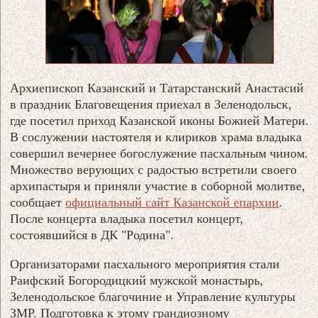
Архиепископ Казанский и Татарстанский Анастасий
в праздник Благовещения приехал в Зеленодольск,
где посетил приход Казанской иконы Божией Матери.
В сослужении настоятеля и клириков храма владыка
совершил вечернее богослужение пасхальным чином.
Множество верующих с радостью встретили своего
архипастыря и приняли участие в соборной молитве,
сообщает
официальный сайт Казанской епархии
.
После концерта владыка посетил концерт,
состоявшийся в ДК "Родина".
Организаторами пасхального мероприятия стали
Раифский Богородицкий мужской монастырь,
Зеленодольское благочиние и Управление культуры
ЗМР. Подготовка к этому грандиозному