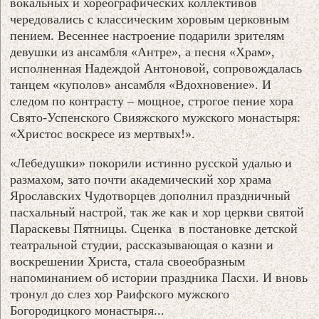
вокальных и хореографических коллективов
чередовались с классическим хоровым церковным
пением. Весеннее настроение подарили зрителям
девушки из ансамбля «Антре», а песня «Храм»,
исполненная Надеждой Антоновой, сопровождалась
танцем «куполов» ансамбля «Вдохновение». И
следом по контрасту – мощное, строгое пение хора
Свято-Успенского Свияжского мужского монастыря:
«Христос воскресе из мертвых!».
«Лебедушки» покорили истинно русской удалью и
размахом, зато почти академический хор храма
Ярославских Чудотворцев дополнил праздничный
пасхальный настрой, так же как и хор церкви святой
Параскевы Пятницы. Сценка в постановке детской
театральной студии, рассказывающая о казни и
воскрешении Христа, стала своеобразным
напоминанием об истории праздника Пасхи. И вновь
тронул до слез хор Раифского мужского
Богородицкого монастыря...