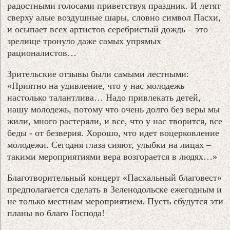
радостными голосами приветствуя праздник. И летят
сверху алые воздушные шары, словно символ Пасхи,
и осыпает всех артистов серебристый дождь – это
зрелище тронуло даже самых упрямых
рационалистов…
Зрительские отзывы были самыми лестными:
«Приятно на удивление, что у нас молодежь
настолько талантлива… Надо привлекать детей,
нашу молодежь, потому что очень долго без веры мы
жили, много растеряли, и все, что у нас творится, все
беды - от безверия. Хорошо, что идет воцерковление
молодежи. Сегодня глаза сияют, улыбки на лицах –
такими мероприятиями вера возгорается в людях…»
Благотворительный концерт «Пасхальный благовест»
предполагается сделать в Зеленодольске ежегодным и
не только местным мероприятием. Пусть сбудутся эти
планы во благо Господа!