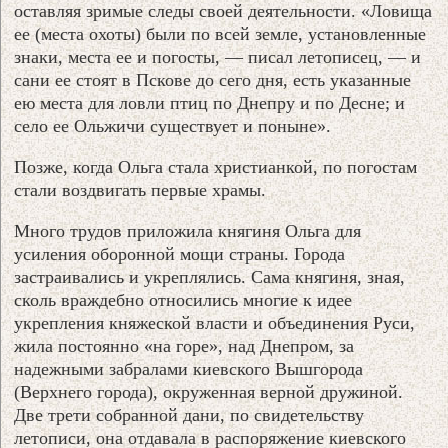
оставляя зримые следы своей деятельности. «Ловища
ее (места охоты) были по всей земле, установленные
знаки, места ее и погосты, — писал летописец, — и
сани ее стоят в Пскове до сего дня, есть указанные
ею места для ловли птиц по Днепру и по Десне; и
село ее Ольжичи существует и поныне».
Позже, когда Ольга стала христианкой, по погостам
стали воздвигать первые храмы.
Много трудов приложила княгиня Ольга для
усиления оборонной мощи страны. Города
застраивались и укреплялись. Сама княгиня, зная,
сколь враждебно относились многие к идее
укрепления княжеской власти и объединения Руси,
жила постоянно «на горе», над Днепром, за
надежными забралами киевского Вышгорода
(Верхнего города), окруженная верной дружиной.
Две трети собранной дани, по свидетельству
летописи, она отдавала в распоряжение киевского