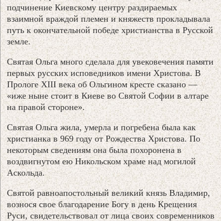
подчинение Киевскому центру раздираемых
взаимной враждой племен и княжеств прокладывала
путь к окончательной победе христианства в Русской
земле.
Святая Ольга много сделала для увековечения памяти
первых русских исповедников имени Христова. В
Прологе XIII века об Ольгином кресте сказано —
«иже ныне стоит в Киеве во Святой Софии в алтаре
на правой стороне».
Святая Ольга жила, умерла и погребена была как
христианка в 969 году от Рождества Христова. По
некоторым сведениям она была похоронена в
воздвигнутом ею Никольском храме над могилой
Аскольда.
Святой равноапостольный великий князь Владимир,
вознося свое благодарение Богу в день Крещения
Руси, свидетельствовал от лица своих современников