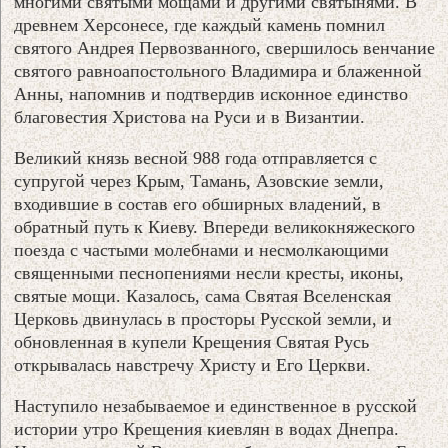
многими святыми мощами и другими святынями. В
древнем Херсонесе, где каждый камень помнил
святого Андрея Первозванного, свершилось венчание
святого равноапостольного Владимира и блаженной
Анны, напомнив и подтвердив исконное единство
благовестия Христова на Руси и в Византии.
Великий князь весной 988 года отправляется с
супругой через Крым, Тамань, Азовские земли,
входившие в состав его обширных владений, в
обратный путь к Киеву. Впереди великокняжеского
поезда с частыми молебнами и несмолкающими
священными песнопениями несли кресты, иконы,
святые мощи. Казалось, сама Святая Вселенская
Церковь двинулась в просторы Русской земли, и
обновленная в купели Крещения Святая Русь
открывалась навстречу Христу и Его Церкви.
Наступило незабываемое и единственное в русской
истории утро Крещения киевлян в водах Днепра.