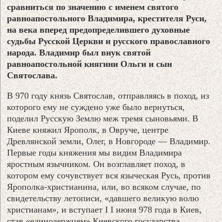
сравниться по значению с именем святого
равноапостольного Владимира, крестителя Руси,
на века вперед предопределившего духовные
судьбы Русской Церкви и русского православного
народа. Владимир был внук святой
равноапостольной княгини Ольги и сын
Святослава.
В 970 году князь Святослав, отправляясь в поход, из
которого ему не суждено уже было вернуться,
поделил Русскую Землю меж тремя сыновьями. В
Киеве княжил Ярополк, в Овруче, центре
Древлянской земли, Олег, в Новгороде — Владимир.
Первые годы княжения мы видим Владимира
яростным язычником. Он возглавляет поход, в
котором ему сочувствует вся языческая Русь, против
Ярополка-христианина, или, во всяком случае, по
свидетельству летописи, «давшего великую волю
христианам», и вступает I I июня 978 года в Киев,
став «единодержцем» Киевского государства,