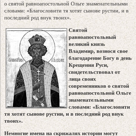
о святой равноапостольной Ольге знаменательными
словами: «Благословити тя хотят сынове рустии, и в
последний род внук твоих».
Святой
равноапостольный
великий князь
Владимир, вознося свое
благодарение Богу в день
Крещения Руси,
свидетельствовал от
лица своих
современников о святой
равноапостольной Ольге
знаменательными
словами: «Благословити
тя хотят сынове рустии, и в последний род внук
твоих».
Немногие имена на скрижалях истории могут