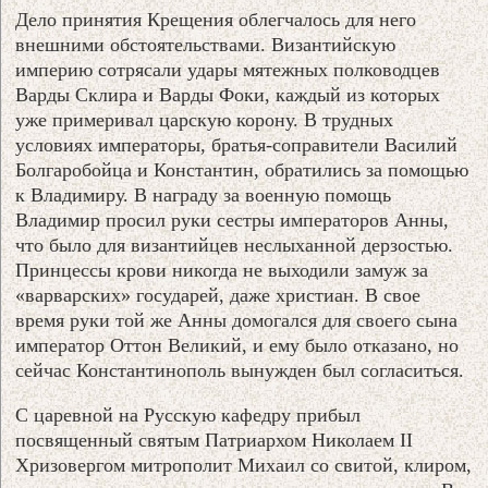
Дело принятия Крещения облегчалось для него
внешними обстоятельствами. Византийскую
империю сотрясали удары мятежных полководцев
Варды Склира и Варды Фоки, каждый из которых
уже примеривал царскую корону. В трудных
условиях императоры, братья-соправители Василий
Болгаробойца и Константин, обратились за помощью
к Владимиру. В награду за военную помощь
Владимир просил руки сестры императоров Анны,
что было для византийцев неслыханной дерзостью.
Принцессы крови никогда не выходили замуж за
«варварских» государей, даже христиан. В свое
время руки той же Анны домогался для своего сына
император Оттон Великий, и ему было отказано, но
сейчас Константинополь вынужден был согласиться.
С царевной на Русскую кафедру прибыл
посвященный святым Патриархом Николаем II
Хризовергом митрополит Михаил со свитой, клиром,