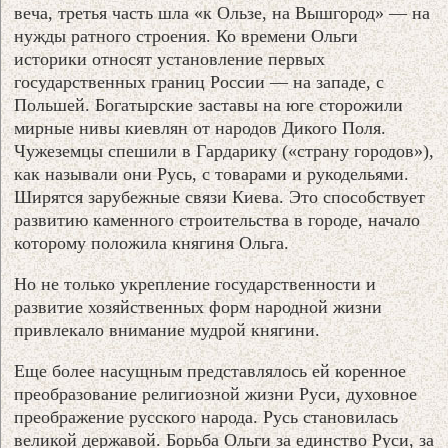
веча, третья часть шла «к Ользе, на Вышгород» — на
нужды ратного строения. Ко времени Ольги
историки относят установление первых
государственных границ России — на западе, с
Польшей. Богатырские заставы на юге сторожили
мирные нивы киевлян от народов Дикого Поля.
Чужеземцы спешили в Гардарику («страну городов»),
как называли они Русь, с товарами и рукодельями.
Ширятся зарубежные связи Киева. Это способствует
развитию каменного строительства в городе, начало
которому положила княгиня Ольга.
Но не только укрепление государственности и
развитие хозяйственных форм народной жизни
привлекало внимание мудрой княгини.
Еще более насущным представлялось ей коренное
преобразование религиозной жизни Руси, духовное
преображение русского народа. Русь становилась
великой державой. Борьба Ольги за единство Руси, за