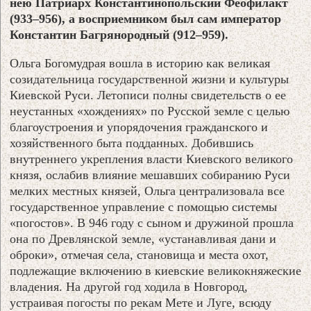
нею Патриарх Константинопольский Феофилакт
(933–956), а восприемником был сам император
Константин Багрянородный (912–959).
Ольга Богомудрая вошла в историю как великая
созидательница государственной жизни и культуры
Киевской Руси. Летописи полны свидетельств о ее
неустанных «хождениях» по Русской земле с целью
благоустроения и упорядочения гражданского и
хозяйственного быта подданных. Добившись
внутреннего укрепления власти Киевского великого
князя, ослабив влияние мешавших собиранию Руси
мелких местных князей, Ольга централизовала все
государственное управление с помощью системы
«погостов». В 946 году с сыном и дружиной прошла
она по Древлянской земле, «устанавливая дани и
оброки», отмечая села, становища и места охот,
подлежащие включению в киевские великокняжеские
владения. На другой год ходила в Новгород,
устраивая погосты по рекам Мете и Луге, всюду