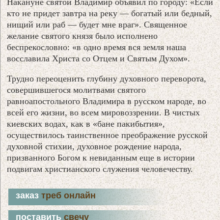
Накануне святой Владимир объявил по городу: «Если
кто не придет завтра на реку — богатый или бедный,
нищий или раб — будет мне враг». Священное
желание святого князя было исполнено
беспрекословно: «в одно время вся земля наша
восславила Христа со Отцем и Святым Духом».
Трудно переоценить глубину духовного переворота,
совершившегося молитвами святого
равноапостольного Владимира в русском народе, во
всей его жизни, во всем мировоззрении. В чистых
киевских водах, как в «бане пакибытия»,
осуществилось таинственное преображение русской
духовной стихии, духовное рождение народа,
призванного Богом к невиданным еще в истории
подвигам христианского служения человечеству.
заказ
треб онлайн
поставить
свечу