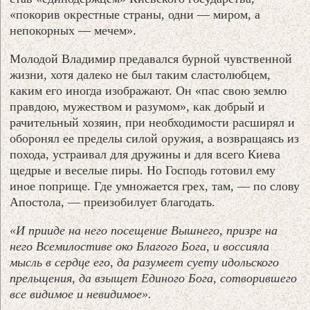
«покорив окрестные страны, одни — миром, а
непокорных — мечем».
Молодой Владимир предавался бурной чувственной
жизни, хотя далеко не был таким сластолюбцем,
каким его иногда изображают. Он «пас свою землю
правдою, мужеством и разумом», как добрый и
рачительный хозяин, при необходимости расширял и
оборонял ее пределы силой оружия, а возвращаясь из
похода, устраивал для дружины и для всего Киева
щедрые и веселые пиры. Но Господь готовил ему
иное поприще. Где умножается грех, там, — по слову
Апостола, — преизобилует благодать.
«И прииде на него посещение Вышнего, призре на
него Всемилостиве око Благого Бога, и воссияла
мысль в сердце его, да разумеет суету идольского
прельщения, да взыщет Единого Бога, сотворившего
все видимое и невидимое».