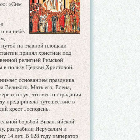
сью: «Сим
ел
о на небе.
м,
игнутой на главной площади
стантин принял христиан под
твенной религией Римской
ны в пользу Церкви Христовой.
инимает основанием праздника
 Великого. Мать его, Елена,
ере и сетуя, что место страдания
году предприняла путешествие в
ий крест Господень.
ительной борьбой Византийской
ну, разграбили Иерусалим и
ну 14 лет. В 628 году император