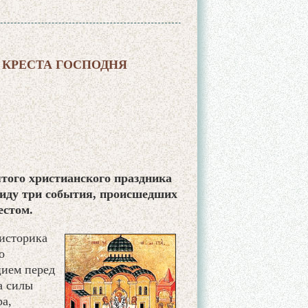
 КРЕСТА ГОСПОДНЯ
ятого христианского праздника
виду три события, происшедших
естом.
 историка
о
цием перед
а силы
а,