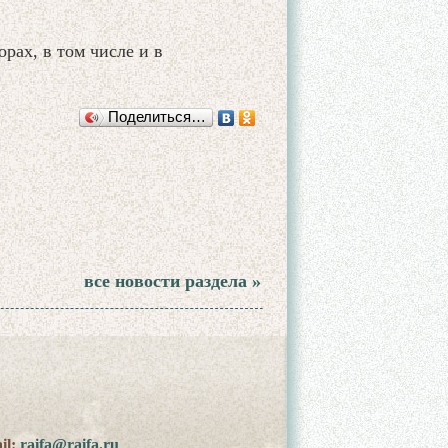
орах, в том числе и в
Поделиться…
все новости раздела »
il:
raifa@raifa.ru