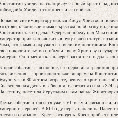
Константин увидел на солнце лучезарный крест с надпи
побеждай!» Увидело этот крест и его войско.
Ночью во сне императору явился Иисус Христос и повел
изготовить воинское знамя с крестом по образцу виденног
Константин так и сделал. Одержав победу над Максенцие
император приказал вложить в руку своей статуи, воздв
Рима, это знамя и окружил его великим почитанием. Кон
свое покровительство и объявил веру Христову государс
империи. Он отменил казнь через распятие и издал зако
Второе событие — основное, его церковная традиция пр
Воздвижения — произошло также во времена Константина
будучи уже в 80-летнем возрасте, ревнуя о христианской в
Спасителя находится в забвении, с согласия сына в 324 
Палестину, посетила Иерусалим и там нашла Животворящ
Третье событие относится уже к VII веку и связано с дл
империи с Персией. В 614 году персы напали на Палести
унесли и святыню – Крест Господень. Крест пробыл в пле