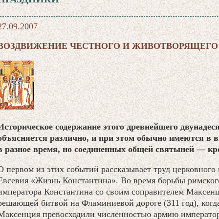
27.09.2007
ВОЗДВИЖЕНИЕ ЧЕСТНОГО И ЖИВОТВОРЯЩЕГО
Историческое содержание этого древнейшего двунадес
объясняется различно, и при этом обычно имеются в 
в разное время, но соединенных общей святыней — кр
О первом из этих событий рассказывает труд церковного
Евсевия «Жизнь Константина». Во время борьбы римског
императора Константина со своим соправителем Максен
решающей битвой на Фламиниевой дороге (311 год), когд
Максенция превосходили численностью армию император