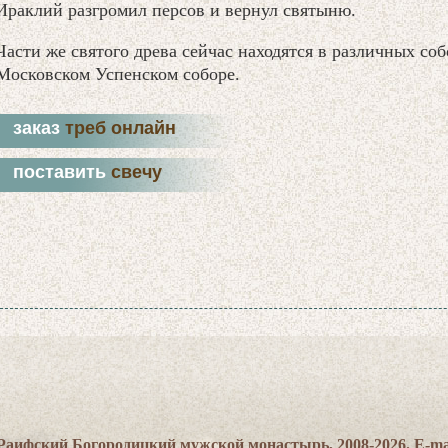
Ираклий разгромил персов и вернул святыню.
Части же святого древа сейчас находятся в различных соб
Московском Успенском соборе.
заказ
треб онлайн
поставить
свечу
Раифский Богородицкий мужской монастырь, 2008-2026. E-ma