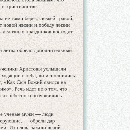
 в христианстве.
 ветвями берез, свежей травой,
ет новой жизни и победу жизни
лигиозных праздников восходит
и лета» обрело дополнительный
е ученики Христовы услышали
сходящие с неба, «и исполнились
т; «Как Сын Божий явился на
мо». Речь идет не о том, что
ыки небесного огня явились
 не ученые мужи — люди
 верующие, — обрели дар
ми. Их слова зажгли верой