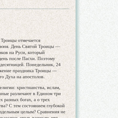
 Троицы отмечается
июня. День Святой Троицы —
ков на Руси, который
день после Пасхи. Поэтому
десятницей. Понедельник, 24
лжение праздника Троицы —
го Духа на апостолов.
елигии: христианства, ислам,
вные различают в Едином три
х разных богах, а о трех
тва? С тем состоянием глубокой
аздельным целым? Сравнения не
казалось столь важным, что