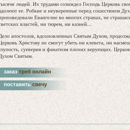
тысячи людей. Их трудами созиждел Господь Церковь сво
одолеют ее. Робкие и неуверенные перед сошествием Дух
проповедовали Евангелие во многих странах, не страшась
светских властей, ни тюрем, ни казней...
Дело апостолов, вдохновленных Святым Духом, продолжа
Церковь Христову не смогут убить ни клевета, ни насмеш
глупость, суеверия и фанатизм плохих верующих. Церков
Духом Святым.
заказ
треб онлайн
поставить
свечу