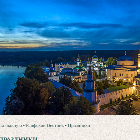
На главную
•
Раифский Вестник
•
Праздники
ПРАЗДНИКИ