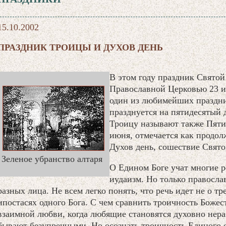
15.10.2002
ПРАЗДНИК ТРОИЦЫ И ДУХОВ ДЕНЬ
В этом году праздник Святой
Православной Церковью 23 
один из любимейших праздни
празднуется на пятидесятый 
Троицу называют также Пяти
июня, отмечается как продо
Духов день, сошествие Свято
Зеленое убранство алтаря
О Едином Боге учат многие р
иудаизм. Но только правосла
разных лица. Не всем легко понять, что речь идет не о тре
ипостасях одного Бога. С чем сравнить троичность Божес
взаимной любви, когда любящие становятся духовно нер
бывают безупречными. Но осознать троичность Единого о