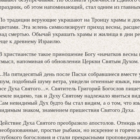
праздник, об этом напоминающий, стал одним из главных
По традиции верующие украшают на Троицу храмы и дома
цветами. Эта зелень символизирует приход весны, расцв
над смертью. Обычай украшать храмы и жилища в дни ре
еще к древнему Израилю.
В христианстве такое приношение Богу «начатков весны 
смысл, напоминая об обновлении Церкви Святым Духом.
...На пятидесятый день после Пасхи собравшиеся вмест
шум, подобный шуму ветра, увидели огненные языки, ни
все Духа Святого...». Святитель Григорий Богослов пише
земле видимо, так и Духу Святому надлежало явиться види
Сам невидимый Дух будто бы стал видим, а о том, что яз
видимым знаком, знамением пришествия Святого Духа.
Действие Духа Святого преобразило апостолов. Отнюдь
необразованные, простые рыбаки, но искренне и горячо
глубокого богословия и стали прекрасными проповедника