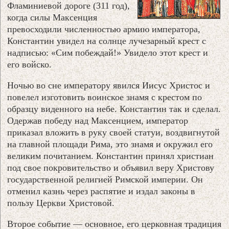
Фламиниевой дороге (311 год),
когда силы Максенция
превосходили численностью армию императора,
Константин увидел на солнце лучезарный крест с
надписью: «Сим побеждай!» Увидело этот крест и
его войско.
Ночью во сне императору явился Иисус Христос и
повелел изготовить воинское знамя с крестом по
образцу виденного на небе. Константин так и сделал.
Одержав победу над Максенцием, император
приказал вложить в руку своей статуи, воздвигнутой
на главной площади Рима, это знамя и окружил его
великим почитанием. Константин принял христиан
под свое покровительство и объявил веру Христову
государственной религией Римской империи. Он
отменил казнь через распятие и издал законы в
пользу Церкви Христовой.
Второе событие — основное, его церковная традиция