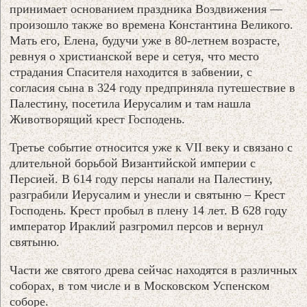
принимает основанием праздника Воздвижения —
произошло также во времена Константина Великого.
Мать его, Елена, будучи уже в 80-летнем возрасте,
ревнуя о христианской вере и сетуя, что место
страдания Спасителя находится в забвении, с
согласия сына в 324 году предприняла путешествие в
Палестину, посетила Иерусалим и там нашла
Животворящий крест Господень.
Третье событие относится уже к VII веку и связано с
длительной борьбой Византийской империи с
Персией. В 614 году персы напали на Палестину,
разграбили Иерусалим и унесли и святыню – Крест
Господень. Крест пробыл в плену 14 лет. В 628 году
император Ираклий разгромил персов и вернул
святыню.
Части же святого древа сейчас находятся в различных
соборах, в том числе и в Московском Успенском
соборе.