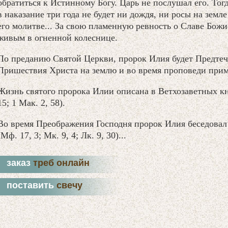
обратиться к Истинному Богу. Царь не послушал его. Тогд
в наказание три года не будет ни дождя, ни росы на земле
его молитве... За свою пламенную ревность о Славе Бож
живым в огненной колеснице.
По преданию Святой Церкви, пророк Илия будет Предте
Пришествия Христа на землю и во время проповеди прим
Жизнь святого пророка Илии описана в Ветхозаветных книг
15; 1 Мак. 2, 58).
Во время Преображения Господня пророк Илия беседовал
(Мф. 17, 3; Мк. 9, 4; Лк. 9, 30)...
заказ
треб онлайн
поставить
свечу