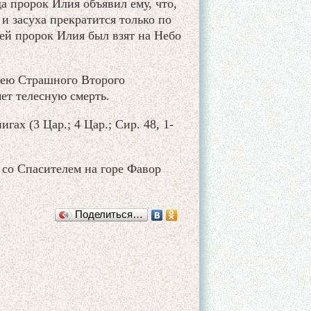
а пророк Илия объявил ему, что,
 и засуха прекратится только по
ией пророк Илия был взят на Небо
чею Страшного Второго
ет телесную смерть.
ах (3 Цар.; 4 Цар.; Сир. 48, 1-
 со Спасителем на горе Фавор
Поделиться…