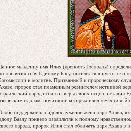
Данное младенцу имя Илия (крепость Господня) определи
он посвятил себя Единому Богу, поселился в пустыне и п
Богомыслии и молитве. Призванный к пророческому слу
Ахаве, пророк стал пламенным ревнителем истинной веры
израильский народ отпал от веры своих отцов, оставил Е
языческим идолам, почитание которых ввел нечестивый 
Особо поддерживала идолослужение жена царя Ахава, яз
идолу Ваалу привело израильтян к полному нравственно
своего народа, пророк Илия стал обличать царя Ахава в н