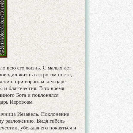
ло всю его жизнь. С малых лет
роводил жизнь в строгом посте,
жению при израильском царе
 и благочестия. В то время
диного Бога и поклонялся
царь Иеровоам.
ычница Иезавель. Поклонение
му разложению. Видя гибель
ечестии, убеждая его покаяться и