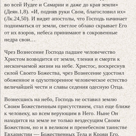
во всей Иудее и Самарии и даже до края земли»
(Деян.1,8). «И, подняв руки Свои, благословил их»
(Лк.24,50). И видят апостолы, что Господь начинает
подниматься от земли, светлое облако скрывает Его
от их взоров, небеса принимают в сокровенные
недра свои…
Чрез Вознесение Господа падшее человечество
Христом возводится от земли, тления и смерти к
нескончаемой жизни на небе. Христос, воскреснув
силой Своего Божества, чрез Вознесение удостоил
обоженное и одухотворенное человеческое естество
величайшей чести и славы седения одесную Отца.
Вознесшись на небо, Господь не оставил землю
Своим Божественным присутствием, стал еще ближе
к человеку, ко всем верующим в Него. Ныне Он
находится на земле не только вездесущим Своим
Божеством, но и в великом и пренебесном таинстве
Евхаристии — Божественных Тела и Крови Его,