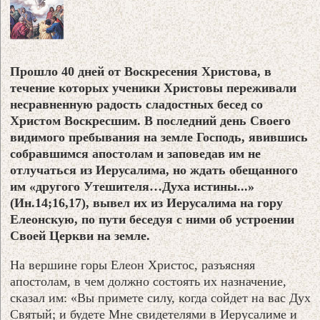
Прошло 40 дней от Воскресения Христова, в
течение которых ученики Христовы переживали
несравненную радость сладостных бесед со
Христом Воскресшим. В последний день Своего
видимого пребывания на земле Господь, явившись
собравшимся апостолам и заповедав им не
отлучаться из Иерусалима, но ждать обещанного
им «другого Утешителя…Духа истины...»
(Ин.14;16,17), вывел их из Иерусалима на гору
Елеонскую, по пути беседуя с ними об устроении
Своей Церкви на земле.
На вершине горы Елеон Христос, разъясняя
апостолам, в чем должно состоять их назначение,
сказал им: «Вы примете силу, когда сойдет на вас Дух
Святый; и будете Мне свидетелями в Иерусалиме и