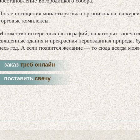
восстановление Богородицкого собора.
После посещения монастыря была организована экскурсия 
торговые комплексы.
Множество интересных фотографий, на которых запечат
священные здания и прекрасная первозданная природа, б
весь год. А если появится желание — то сюда всегда мож
заказ
треб онлайн
поставить
свечу