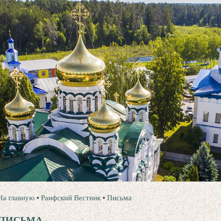
На главную
•
Раифский Вестник
•
Письма
ПИСЬМА