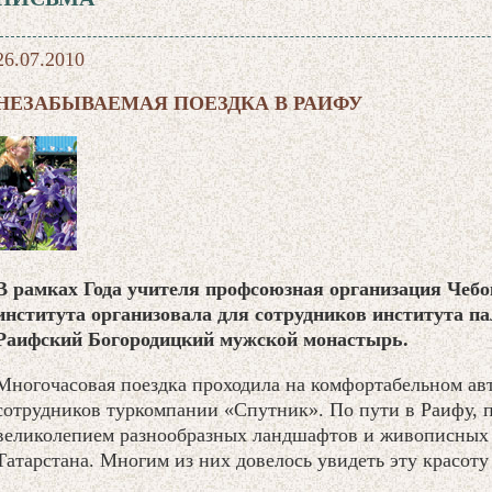
26.07.2010
НЕЗАБЫВАЕМАЯ ПОЕЗДКА В РАИФУ
В рамках Года учителя профсоюзная организация Чебо
института организовала для сотрудников института п
Раифский Богородицкий мужской монастырь.
Многочасовая поездка проходила на комфортабельном ав
сотрудников туркомпании «Спутник». По пути в Раифу, 
великолепием разнообразных ландшафтов и живописных
Татарстана. Многим из них довелось увидеть эту красоту