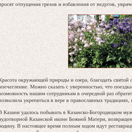
просят отпущения грехов и избавления от недугов, увраче
Красота окружающей природы и озера, благодать святой 
впечатление. Можно сказать с уверенностью, что поездк
возможность нашим сотрудникам в очередной раз обратит
позволила укрепиться в вере в православных традициях, 
В Казани удалось побывать в Казанско-Богородицком му
чудотворной Казанской иконе Божией Матери, возвращенн
родину. В настоящее время полным ходом идут реставра