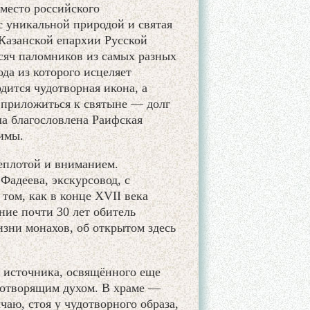
место российского
с уникальной природой и святая
азанской епархии Русской
ысяч паломников из самых разных
да из которого исцеляет
ится чудотворная икона, а
 приложиться к святыне — долг
ла благословлена Раифская
имы.
еплотой и вниманием.
Фадеева, экскурсовод, с
том, как в конце XVII века
ние почти 30 лет обитель
изни монахов, об открытом здесь
з источника, освящённого еще
ивотворящим духом. В храме —
аю, стоя у чудотворного образа,