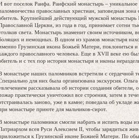
И вот поселок Раифа. Раифский монастырь – уникальное 
паломничества православных христиан, заповедная зона 
обитель. Крупнейший действующий мужской монастырь К
Православной Церкви, из года в год, принимает сотни т
уголков света. Монастырь знаменит своим источником, во
болящих и немощных. В одном из храмов монастыря наход
именно Грузинская икона Божьей Матери, поклониться и
каждого православного человека. Еще в XVII веке ею бы
обитель и с тех пор история монастыря и иконы нераздел
В монастыре наших паломников встретили с сердечной т
Специально для них была организована экскурсия. Ольга 
увлечением рассказывала об истории создания обители, о 
пожар практически уничтожил все строения, затем в тече
отстраивалась заново, уже в камне; поведала об укладе ж
при монастыре приюте для мальчиков-сирот.
В монастыре паломники смогли набрать и испить воды и
Патриархом всея Руси Алексием II, чтобы зарядиться ж
приложиться к Грузинской иконе Божией Матери. По обыч