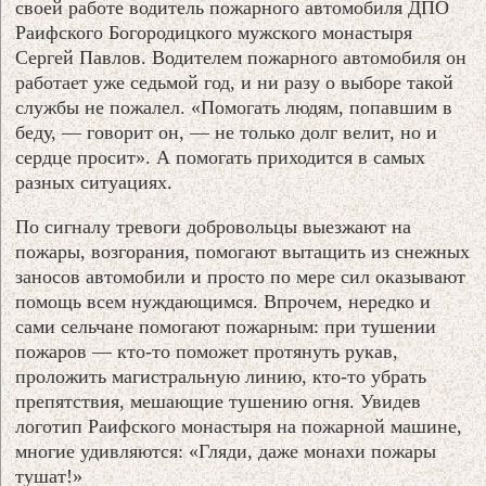
своей работе водитель пожарного автомобиля ДПО
Раифского Богородицкого мужского монастыря
Сергей Павлов. Водителем пожарного автомобиля он
работает уже седьмой год, и ни разу о выборе такой
службы не пожалел. «Помогать людям, попавшим в
беду, — говорит он, — не только долг велит, но и
сердце просит». А помогать приходится в самых
разных ситуациях.
По сигналу тревоги добровольцы выезжают на
пожары, возгорания, помогают вытащить из снежных
заносов автомобили и просто по мере сил оказывают
помощь всем нуждающимся. Впрочем, нередко и
сами сельчане помогают пожарным: при тушении
пожаров — кто-то поможет протянуть рукав,
проложить магистральную линию, кто-то убрать
препятствия, мешающие тушению огня. Увидев
логотип Раифского монастыря на пожарной машине,
многие удивляются: «Гляди, даже монахи пожары
тушат!»