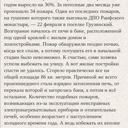
годом выросло на 36%. За неполные два месяца уже
произошло 34 пожара. Один из последних пожаров,
на тушение которого также выезжала ДПО Раифского
монастыря, — 22 февраля в поселке Грузинский.
Возгорание началось от печи в бане, расположенной
под одной кровлей с жилым домом и
хозпостройками. Пожар обнаружили поздно ночью,
когда все спали, а потому потушить его в начальной
стадии было невозможно. К счастью, сами хозяева
успели выбежать на улицу. А вот жилые постройки
спасти не удалось. Сгорело практически все на
общей площади 86 кв. метров. Причиной же всего
произошедшего стала изрядно затопленная печь, от
перекала которой и загорелась баня, а потом и всё
остальное. Количество подобных пожаров,
возникающих из-за эксплуатации неисправных
электронагревательных приборов и отопительных
печей, особенно возрастает с наступлением
холодного времени года. А ведь избежать их вполне