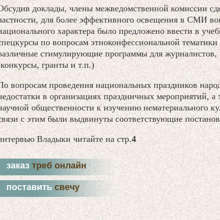
Обсудив доклады, члены межведомственной комиссии сде
частности, для более эффективного освещения в СМИ во
национального характера было предложено ввести в уче
спецкурсы по вопросам этноконфессиональной тематики 
различные стимулирующие программы для журналистов, 
(конкурсы, гранты и т.п.)
По вопросам проведения национальных праздников наро
недостатки в организациях праздничных мероприятий, а
научной общественности к изучению нематериального кул
связи с этим были выдвинуты соответствующие постанов
интервью Владыки читайте на стр.
4
заказ
треб онлайн
поставить
свечу