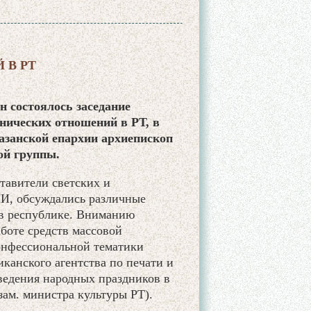
 В РТ
н состоялось заседание
нических отношений в РТ, в
азанской епархии архиепископ
ой группы.
тавители светских и
МИ, обсуждались различные
в республике. Вниманию
боте средств массовой
онфессиональной тематики
иканского агентства по печати и
ведения народных праздников в
зам. министра культуры РТ).