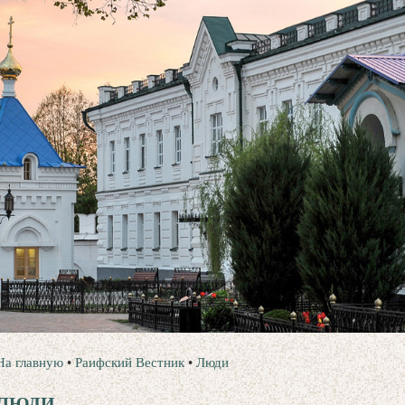
На главную
•
Раифский Вестник
•
Люди
ЛЮДИ