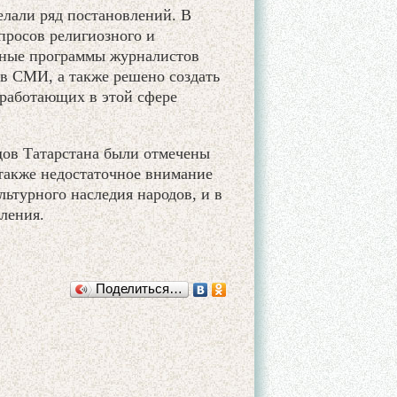
лали ряд постановлений. В
просов религиозного и
бные программы журналистов
в СМИ, а также решено создать
работающих в этой сфере
дов Татарстана были отмечены
 также недостаточное внимание
ьтурного наследия народов, и в
ления.
Поделиться…