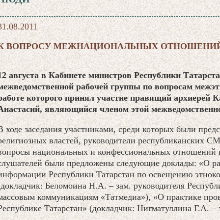
31.08.2011
К ВОПРОСУ МЕЖНАЦИОНАЛЬНЫХ ОТНОШЕНИЙ
12 августа в Кабинете министров Республики Татарста
межведомственной рабочей группы по вопросам межэт
работе которого принял участие правящий архиерей К
Анастасий, являющийся членом этой межведомственн
В ходе заседания участниками, среди которых были предс
религиозных властей, руководители республиканских С
вопросы национальных и конфессиональных отношений 
слушателей были предложены следующие доклады: «О ра
информации Республики Татарстан по освещению этнок
(докладчик: Беломоина Н.А. – зам. руководителя Республ
массовым коммуникациям «Татмедиа»), «О практике про
Республике Татарстан» (докладчик: Нигматуллина Г.А. – 