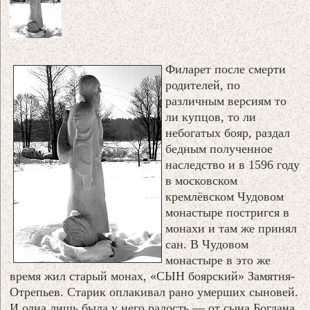
Филарет после смерти
родителей, по
различным версиям то
ли купцов, то ли
небогатых бояр, раздал
бедным полученное
наследство и в 1596 году
в московском
кремлёвском Чудовом
монастыре постригся в
монахи и там же принял
сан. В Чудовом
монастыре в это же
время жил старый монах, «СЫН боярский» Замятня-
Отрепьев. Старик оплакивал рано умерших сыновей.
И одна лишь была у него радость — от сына Богдана,