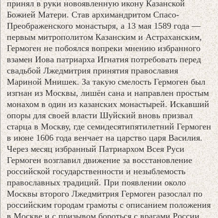
принял в руки новоявленную икону Казанской
Божией Матери. Став архимандритом Спасо-
Преображенского монастыря, а 13 мая 1589 года —
первым митрополитом Казанским и Астраханским,
Гермоген не побоялся вопреки мнению избранного
взамен Иова патриарха Игнатия потребовать перед
свадьбой Лжедмитрия принятия православия
Мариной Мнишек. За такую смелость Гермоген был
изгнан из Москвы, лишён сана и направлен простым
монахом в один из казанских монастырей. Искавший
опоры для своей власти Шуйский вновь призвал
старца в Москву, где семидесятипятилетний Гермоген
в июне 1606 года венчает на царство царя Василия.
Через месяц избранный Патриархом Всея Руси
Гермоген возглавил движение за восстановление
российской государственности и незыблемость
православных традиций. При появлении около
Москвы второго Лжедмитрия Гермоген разослал по
российским городам грамоты с описанием положения
в Москве и с призывом бороться с врагами России.