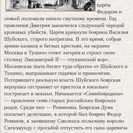
царём
Федором и
семьей положили начало смутному времени. Год
правления Дмитрия закончился следующей чередой
кровавых убийств. Царём крикнули боярина Василия
Шуйского, старого интригана. В это время, собрав
армию казаков и беглых крестьян, на окраине
Москвы в Тушино стоит лагерем и строит свою
столицу Лжедмитрий II — «тушинский вор».
Московская знать бегает туда-обратно от Шуйского в
Тушино, выпрашивает подачки и привилегии.
Потерявшего реальную власть Шуйского боярская
верхушка отстраняет от престола и насильно
постригает в монахи. Начинается «Семибоярщина»
— правление семи старых российских боярских
родов. Среди них — Романовы. Боярская Дума
посылает делегацию, в которой был боярин Федор
Романов, к занявшему Смоленск польскому королю
Сигизмунду с просьбой отпустить его сына царевича