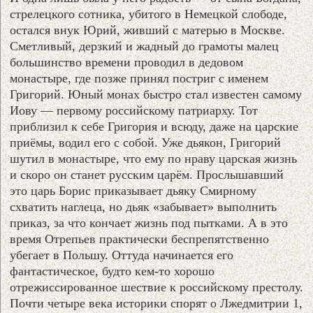
стрелецкого сотника, убитого в Немецкой слободе,
остался внук Юрий, живший с матерью в Москве.
Сметливый, дерзкий и жадный до грамоты малец
большинство времени проводил в дедовом
монастыре, где позже принял постриг с именем
Григорий. Юный монах быстро стал известен самому
Иову — первому российскому патриарху. Тот
приблизил к себе Григория и всюду, даже на царские
приёмы, водил его с собой. Уже дьякон, Григорий
шутил в монастыре, что ему по нраву царская жизнь
и скоро он станет русским царём. Прослышавший
это царь Борис приказывает дьяку Смирному
схватить наглеца, но дьяк «забывает» выполнить
приказ, за что кончает жизнь под пытками. А в это
время Отрепьев практически беспрепятственно
убегает в Польшу. Оттуда начинается его
фантастическое, будто кем-то хорошо
отрежиссированное шествие к российскому престолу.
Почти четыре века историки спорят о Лжедмитрии 1,