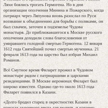
Ляхи боялись трогать Гермогена. Но в дни
организации ополчения Минина и Пожарского, когда
патриарх через Ляпунова вновь разослал по Руси
воззвание к объединению для борьбы с поляками, он
был схвачен, заточен в подземелье Чудова
монастыря. До приближавшегося к Москве русского
ополчения доходили слова благословения от
умиравшего голодной смертью Гермогена. 12 января
1612 года Святейший почил смертью мученика. 21
февраля 1613 года на царство был избран Михаил
Романов.
Всё Смутное время Филарет прожил в Чудовом
монастыре рядом с патриаршими и царскими
резиденциями. В Москве иеромонах Филарет был
широко известен. Однако где-то около 1613 года
Филарет появился в Казани.
«Долго бродил старец в окрестностях Казани в
поисках укромного места для молитв, и наконец