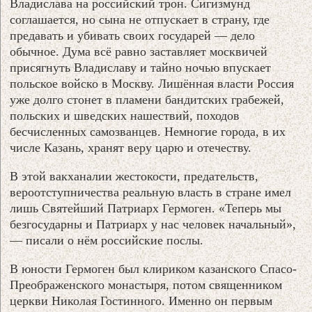
Владислава на российский трон. Сигизмунд
соглашается, но сына не отпускает в страну, где
предавать и убивать своих государей — дело
обычное. Дума всё равно заставляет москвичей
присягнуть Владиславу и тайно ночью впускает
польское войско в Москву. Лишённая власти Россия
уже долго стонет в пламени бандитских грабежей,
польских и шведских нашествий, походов
бесчисленных самозванцев. Немногие города, в их
числе Казань, хранят веру царю и отечеству.
В этой вакханалии жестокости, предательств,
вероотступничества реальную власть в стране имел
лишь Святейший Патриарх Гермоген. «Теперь мы
безгосударны и Патриарх у нас человек начальный»,
— писали о нём российские послы.
В юности Гермоген был клириком казанского Спасо-
Преображенского монастыря, потом священником
церкви Николая Гостинного. Именно он первым