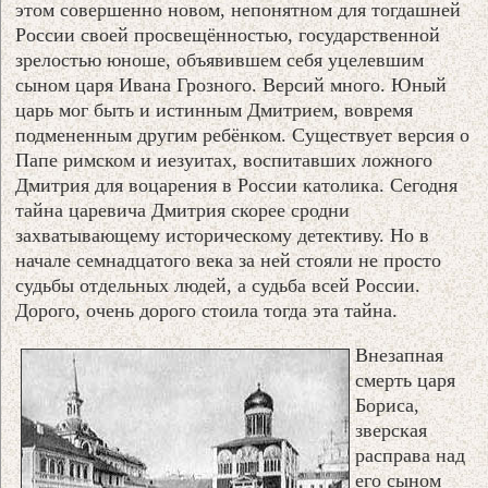
этом совершенно новом, непонятном для тогдашней
России своей просвещённостью, государственной
зрелостью юноше, объявившем себя уцелевшим
сыном царя Ивана Грозного. Версий много. Юный
царь мог быть и истинным Дмитрием, вовремя
подмененным другим ребёнком. Существует версия о
Папе римском и иезуитах, воспитавших ложного
Дмитрия для воцарения в России католика. Сегодня
тайна царевича Дмитрия скорее сродни
захватывающему историческому детективу. Но в
начале семнадцатого века за ней стояли не просто
судьбы отдельных людей, а судьба всей России.
Дорого, очень дорого стоила тогда эта тайна.
Внезапная
смерть царя
Бориса,
зверская
расправа над
его сыном