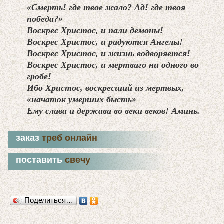
«Смерть! где твое жало? Ад! где твоя
победа?»
Воскрес Христос, и пали демоны!
Воскрес Христос, и радуются Ангелы!
Воскрес Христос, и жизнь водворяется!
Воскрес Христос, и мертваго ни одного во
гробе!
Ибо Христос, воскресший из мертвых,
«начаток умерших бысть»
Ему слава и держава во веки веков! Аминь.
заказ
треб онлайн
поставить
свечу
Поделиться…