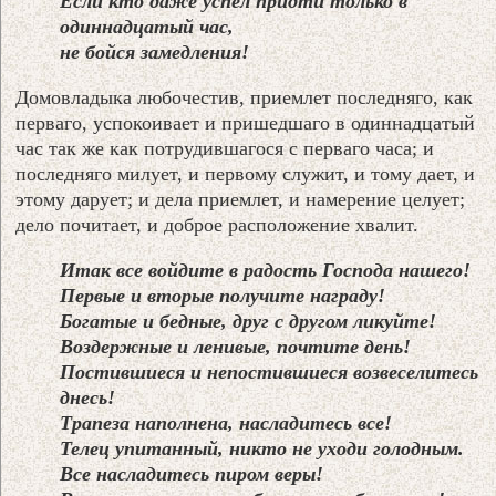
Если кто даже успел придти только в
одиннадцатый час,
не бойся замедления!
Домовладыка любочестив, приемлет последняго, как
перваго, успокоивает и пришедшаго в одиннадцатый
час так же как потрудившагося с перваго часа; и
последняго милует, и первому служит, и тому дает, и
этому дарует; и дела приемлет, и намерение целует;
дело почитает, и доброе расположение хвалит.
Итак все войдите в радость Господа нашего!
Первые и вторые получите награду!
Богатые и бедные, друг с другом ликуйте!
Воздержные и ленивые, почтите день!
Постившиеся и непостившиеся возвеселитесь
днесь!
Трапеза наполнена, насладитесь все!
Телец упитанный, никто не уходи голодным.
Все насладитесь пиром веры!