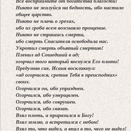
Все восприимите от богатства благости!
Никто не жалуйся на бедность, ибо настало
общее царство.
Никто не плачь о грехах,
ибо из гроба всем возсиаяло прощение.
Никто не страшись смерти,
ибо смерть Спасителя освободила нас.
Укротил смерть объятый смертию!
Пленил ад Сошедший в ад;
огорчил того который коснулся Его плоти!
Предузнав сие, Исаия воскликнул:
«ад огорчился, сретив Тебя в преисподних»
своих.
Огорчился он, ибо упразднен.
Огорчился, ибо умерщвлен.
Огорчился, ибо сокрушен.
Огорчился, ибо связан.
Взял плоть, а приразился к Богу!
Взял землю, а встретился с небом!
Взял то, что видел, а впал в то, чего не видел!