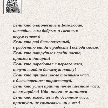
Если кто благочестив и Боголюбив,
насладись сим добрым и светлым
торжеством!
Если кто раб благоразумный,
с радостию вниди в радость Господа своего!
Если кто потрудился среди поста,
приими и динарий!
Если кто поработал с перваго часа,
получи сегодня должную плату!
Если кто пришел после третьяго часа,
с благодарением торжествуй.
Если кто успел прийти после шестого часа,
не смущайся! Ибо ничего не лишится
Если кто замедлил и до девятого часа,
приступи, не сомневаясь ни в чем!