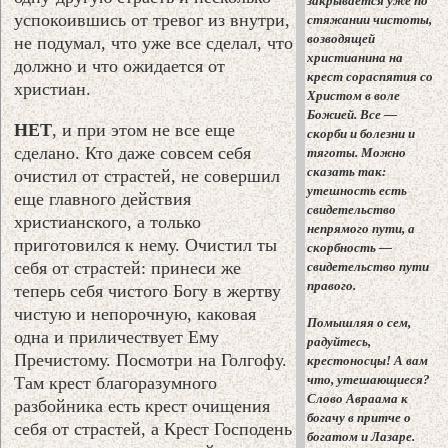
закрывается уже по
успокоившись от тревог из внутри,
стяжании чистоты,
возводящей
не подумал, что уже все сделал, что
христианина на
должно и что ожидается от
крест сораспятия со
христиан.
Христом в воле
Божией. Все —
НЕТ
, и при этом не все еще
скорби и болезни и
сделано. Кто даже совсем себя
тяготы. Можно
сказать так:
очистил от страстей, не совершил
утешность есть
еще главного действия
свидетельство
христианского, а только
непрямого пути, а
приготовился к нему. Очистил ты
скорбность —
себя от страстей: принеси же
свидетельство пути
правого.
теперь себя чистого Богу в жертву
чистую и непорочную, каковая
Помышляя о сем,
одна и приличествует Ему
радуйтесь,
Пречистому. Посмотри на Голгофу.
крестоносцы! А вам
что, утешающиеся?
Там крест благоразумного
Слово Авраама к
разбойника есть крест очищения
богачу в притче о
себя от страстей, а Крест Господень
богатом и Лазаре.