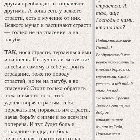
другая преобладает и заправляет
страстей. А
другими. А когда есть у всякого
там, аще
страсти, есть и мучение от них.
Господь с нами,
Всякого мучат и распинают страсти
кто на нас?
— только не на спасение, а на
пагубу.
Подвигоположниче
Господи!
ТАК
, нося страсти, терзаешься ими
Воодушевивый нас
и гибнешь. Не лучше ли же взяться
ревностию вступить
за себя и самому в себе устроить
в подвиг борьбы со
страдание, тоже по поводу
страстьми, Сам и
страстей, но не на пагубу, а во
устоять в ней подай
спасение? Стоит только обратить
силы, да под
нож, и вместо того, чтоб,
знамением Креста
удовлетворяя страстям, себя
Твоего воинствуем
поражать им, поражать им страсти,
доброе
начав борьбу с ними и во всем им
воинствование,
попереча. И тут будет боль и
взирая на Тебя,
страдание сердца, но боль
Начальника и
целительная, за которую тотчас