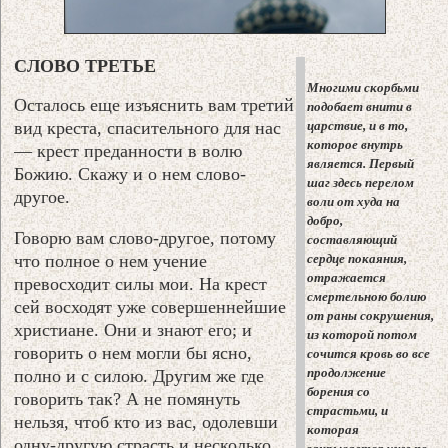
СЛОВО ТРЕТЬЕ
Многими скорбьми
Осталось еще изъяснить вам третий
подобает внити в
вид креста, спасительного для нас
царствие, и в то,
которое внутрь
— крест преданности в волю
является. Первый
Божию. Скажу и о нем слово-
шаг здесь перелом
другое.
воли от худа на
добро,
Говорю вам слово-другое, потому
составляющий
что полное о нем учение
сердце покаяния,
отражается
превосходит силы мои. На крест
смертельною болию
сей восходят уже совершеннейшие
от раны сокрушения,
христиане. Они и знают его; и
из которой потом
говорить о нем могли бы ясно,
сочится кровь во все
продолжение
полно и с силою. Другим же где
борения со
говорить так? А не помянуть
страстьми, и
нельзя, чтоб кто из вас, одолевши
которая
одну-другую страсть и несколько