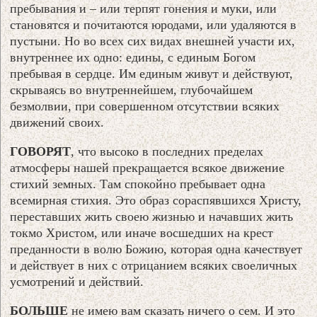
пребывания и – или терпят гонения и муки, или
становятся и почитаются юродами, или удаляются в
пустыни. Но во всех сих видах внешней участи их,
внутреннее их одно: едины, с единым Богом
пребывая в сердце. Им единым живут и действуют,
скрываясь во внутреннейшем, глубочайшем
безмолвии, при совершенном отсутствии всяких
движений своих.
ГОВОРЯТ
, что высоко в последних пределах
атмосферы нашей прекращается всякое движение
стихий земных. Там спокойно пребывает одна
всемирная стихия. Это образ сораспявшихся Христу,
переставших жить своею жизнью и начавших жить
токмо Христом, или иначе восшедших на крест
преданности в волю Божию, которая одна качествует
и действует в них с отрицанием всяких своеличных
усмотрений и действий.
БОЛЬШЕ
не имею вам сказать ничего о сем. И это