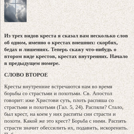
Из трех видов креста я сказал вам несколько слов
об одном, именно о крестах внешних: скорбях,
бедах и лишениях. Теперь скажу что-нибудь о
втором виде крестов, крестах внутренних. Начало
в предыдущем номере.
СЛОВО ВТОРОЕ
Кресты внутренние встречаются нам во время
борьбы со страстьми и похотьми. Св. Апостол
говорит: иже Христови суть, плоть распяша со
страстьми и похотьми (Гал. 5, 24). Распяли? Стало,
был крест, на коем у них распяты сии страсти и
похоти. Какой же это крест? Борьба с ними. Распять
страсти значит обессилить их, подавить, искоренить.