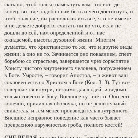
сказано, чтоб только намекнуть вам, что вот где
конец, вот где надобно нам быть и чего достигнуть, и
чтоб, зная сие, вы расположились все, что не имеете
и не делаете доброго, считать ни во что, если не
дошли до сей, нам определенной и от нас
ожидаемой, высоты духовной жизни. Многим
думается, что христианство то же, что и другие виды
жизни; а оно не то. Зачинается оно покаянием, спеет
борьбою со страстьми, завершается чрез сораспятие
Христу чистого внутреннего человека, погружением
в Боге. Умросте, – говорит Апостол, – и живот ваш
сокровен есть со Христом в Боге (Кол. 3, 3). Тут все
совершается внутри, незримо для людей, и ведомо
только совести и Богу. Внешнее тут ничто. Оно есть,
конечно, приличная оболочка, но не решительный
свидетель, и тем менее производитель внутреннего.
Внешнее исправное поведение как часто бывает
прекрасною наружностью гроба, полного костей!
СИЕ ВЕДАЯ
, станем братие, на Голгофе у крестов и