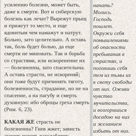
усилению болезни, может быть,
начать?
даже к смерти. Вот и сибирскую
Молись.
болезнь как лечат? Вырежут прыщ
Господь
и прижгут то место, и еще
пошлет.
ядовитым чем намажут и натрут.
Окружи себя
Больно, зато целительно. А оставь
помышлениями
так, боль будет болью, да еще
об опасности
смерти не миновать. Так и борьба
пребывания в
со страстями, или искоренение их
страстях, и
— болезненны, зато спасительны.
погонишь себя
А оставь страсти, не искореняй;
тем из тьмы их
они тоже будут причинять тяготу,
к свету свободы
болезненность, страдание, но не на
от них. Оживи
спасение, а на пагубу и смерть
чувство
духовную: ибо оброцы греха смерть
мучительства,
(Рим. 6, 23).
и возгоришься
досадою на них
КАКАЯ ЖЕ
страсть не
и желанием
болезненна? Гнев жжет; зависть
избыть от них.
сушит; похоть расслабляет;