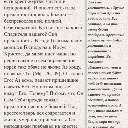
есть крест жертвы чистой и
Здесь вы
непорочной. И оно-то есть плод
утешаетесь, а другие
страждут Христа
преданности в волю Божию —
ради и закона Его
беспрекословной, полной,
святого; а на том
безвозвратной. Кто вознес на крест
свете будет
Спасителя нашего? Сия
наоборот: крестным
преданность. В саду Гефсиманском
идущие путем будут
утешаться, а
молился Господь наш Иисус
утешавшиеся
Христос, да мимо идет чаша; но
страдать. Вы
решительное о сем определение
говорите
изрек так: обаче не якоже Аз хощу,
обыкновенно: вот и
но якоже Ты (Мф. 26, 39). От слова
повеселиться будто
нельзя, или какое-
Его: Аз есмь, падают пришедшие
либо себе позволить
связать Его. Но потом они же
удовольствие. Да вы
вяжут Его. Почему? Потому что Он
главное-то прежде
Сам Себя прежде связал
сделайте, а потом
позволяйте и это. А
преданностью воле Божией. Под
то у иного только и
крестом тварь вся содрогается и
дела, что — ныне
жизнь умершие приемлют; а Он
бал, завтра театр,
неподвижен пребывал на кресте:
там гулянье, да