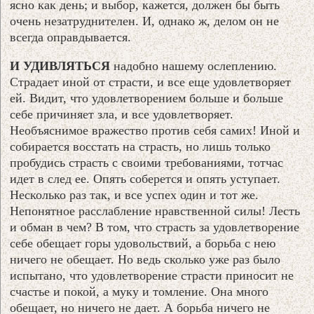
ясно как день; и выбор, кажется, должен бы быть
очень незатруднителен. И, однако ж, делом он не
всегда оправдывается.
И УДИВЛЯТЬСЯ
надобно нашему ослеплению.
Страдает иной от страсти, и все еще удовлетворяет
ей. Видит, что удовлетворением больше и больше
себе причиняет зла, и все удовлетворяет.
Необъяснимое вражество против себя самих! Иной и
собирается восстать на страсть, но лишь только
пробудись страсть с своими требованиями, тотчас
идет в след ее. Опять соберется и опять уступает.
Несколько раз так, и все успех один и тот же.
Непонятное расслабление нравственной силы! Лесть
и обман в чем? В том, что страсть за удовлетворение
себе обещает горы удовольствий, а борьба с нею
ничего не обещает. Но ведь сколько уже раз было
испытано, что удовлетворение страсти приносит не
счастье и покой, а муку и томление. Она много
обещает, но ничего не дает. А борьба ничего не