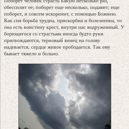
Поборет человек страсть какую несколько раз,
обессилит ее; поборет еще несколько, подавит; еще
поборет, и совсем искоренит, с помощью Божиею.
Как сия борьба трудна, прискорбна и болезненна, то
она есть воистину крест, внутри нас водруженный. У
борющегося со страстьми иногда будто руки
пригвождаются, терновый венец на голову
надевается, сердце живое прободается. Так ему
бывает тяжело и больно.