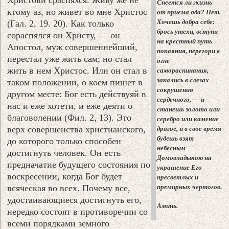
Спеется ли жизнь
ктому аз, но живет во мне Христос
от приема яда? Нет.
Хочешь добра себе:
(Гал. 2, 19. 20). Как только
брось утехи, вступи
сораспялся он Христу, — он
на крестный путь
Апостол, муж совершеннейший,
покаяния, перегори в
перестал уже жить сам; но стал
огне
жить в нем Христос. Или он стал в
самораспинания,
закались в слезах
таком положении, о коем пишет в
сокрушения
другом месте: Бог есть действуяй в
сердечного, — и
нас и еже хотети, и еже деяти о
станешь золото или
благоволении (Фил. 2, 13). Это
серебро или камение
верх совершенства христианского,
драгое, и в свое время
будешь взят
до которого только способен
небесным
достигнуть человек. Он есть
Домовладыкою на
предначатие будущего состояния по
украшение Его
воскресении, когда Бог будет
пресветлых и
всяческая во всех. Почему все,
премирных чертогов.
удостаивающиеся достигнуть его,
Аминь.
нередко состоят в противоречии со
всеми порядками земного