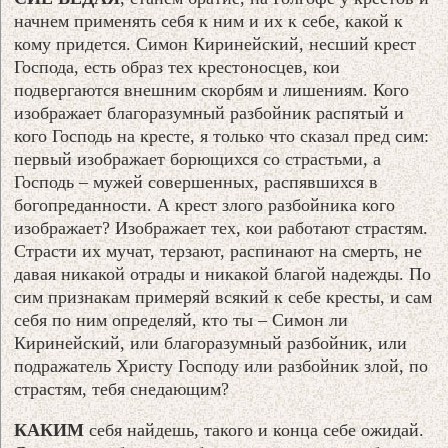
начнем применять себя к ним и их к себе, какой к
кому придется. Симон Киринейский, несший крест
Господа, есть образ тех крестоносцев, кои
подвергаются внешним скорбям и лишениям. Кого
изображает благоразумный разбойник распятый и
кого Господь на кресте, я только что сказал пред сим:
первый изображает борющихся со страстьми, а
Господь – мужей совершенных, распявшихся в
богопреданности. А крест злого разбойника кого
изображает? Изображает тех, кои работают страстям.
Страсти их мучат, терзают, распинают на смерть, не
давая никакой отрады и никакой благой надежды. По
сим признакам примеряй всякий к себе кресты, и сам
себя по ним определяй, кто ты – Симон ли
Киринейский, или благоразумный разбойник, или
подражатель Христу Господу или разбойник злой, по
страстям, тебя снедающим?
КАКИМ
себя найдешь, такого и конца себе ожидай.