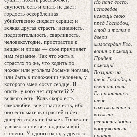
Но паче всего,
скупость есть и спать не дает;
исповедав
гордость оскорбленная
немощь свою
убийственно снедает сердце; и
пред Господом,
всякая другая страсть: ненависть,
стой и толки в
подозрительность, сварливость,
двери
человекоугодие, пристрастие к
милосердия Его,
вещам и лицам — свое причиняет
вопия о помощи.
нам терзание. Так что жить в
Придет
страстях то же, что ходить по
помощь!
ножам или угольям босыми ногами,
Воззрит на
или быть в положении человека, у
тебя Господь, и
которого змеи сосут сердце. И
свет от очей
опять, у кого нет страстей? У
Его попалит в
всякого есть. Коль скоро есть
тебе
самолюбие, все страсти есть, ибо
саможаление и
оно есть матерь страстей и без
возжет
дщерей своих не бывает. Только не
ревность бодро
у всякого они все в одинаковой
вооружиться
степени. У одного одна, у другого
против