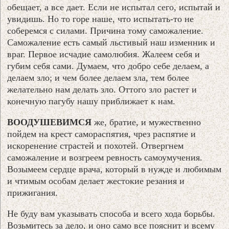
обещает, а все дает. Если не испытал сего, испытай и
увидишь. Но то горе наше, что испытать-то не
соберемся с силами. Причина тому саможаление.
Саможаление есть самый льстивый наш изменник и
враг. Первое исчадие самолюбия. Жалеем себя и
губим себя сами. Думаем, что добро себе делаем, а
делаем зло; и чем более делаем зла, тем более
желательно нам делать зло. Оттого зло растет и
конечную пагубу нашу приближает к нам.
ВООДУШЕВИМСЯ
же, братие, и мужественно
пойдем на крест самораспятия, чрез распятие и
искоренение страстей и похотей. Отвергнем
саможаление и возгреем ревность самоумучения.
Возымеем сердце врача, который в нужде и любимым
и чтимым особам делает жестокие резания и
прижигания.
Не буду вам указывать способа и всего хода борьбы.
Возьмитесь за дело, и оно само все пояснит и всему