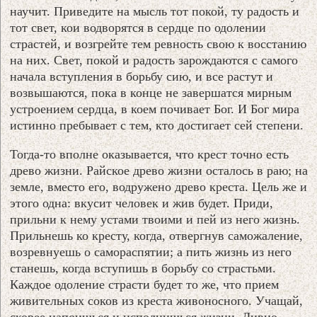
научит. Приведите на мысль тот покой, ту радость и
тот свет, кои водворятся в сердце по одолении
страстей, и возгрейте тем ревность свою к восстанию
на них. Свет, покой и радость зарождаются с самого
начала вступления в борьбу сию, и все растут и
возвышаются, пока в конце не завершатся мирным
устроением сердца, в коем почивает Бог. И Бог мира
истинно пребывает с тем, кто достигает сей степени.
Тогда-то вполне оказывается, что крест точно есть
древо жизни. Райское древо жизни осталось в раю; на
земле, вместо его, водружено древо креста. Цель же и
этого одна: вкусит человек и жив будет. Приди,
прильни к нему устами твоими и пей из него жизнь.
Прильнешь ко кресту, когда, отвергнув саможаление,
возревнуешь о самораспятии; а пить жизнь из него
станешь, когда вступишь в борьбу со страстьми.
Каждое одоление страсти будет то же, что прием
живительных соков из креста живоносного. Учащай,
скорее напоишься и исполнишься жизни. Дивно