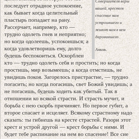
Совершителя веры
последует отрадное успокоение,
нашей, крестом
как бывает когда целительный
спасение нам
пластырь попадает на рану.
устроившего и
Рассерчает, например, кто —
живот нам в нем
трудно одолеть гнев и неприятно;
даровавшего.
но когда одолеешь, успокоишься; а
когда удовлетворишь ему, долго
Аминь.
будешь беспокоиться. Оскорблен
кто — трудно одолеть себя и простить; но когда
простишь, мир возымеешь; а когда отмстишь, не
увидишь покоя. Загорелось пристрастие, — трудно
погасить; но когда погасишь, свет Божий увидишь; а
не погасишь, будешь ходить как убитый. Так в
отношении ко всякой страсти. И страсть мучит, и
борьба с нею скорбь причиняет. Но первое губит, а
второе спасает и исцеляет. Всякому страстному надо
сказать: ты гибнешь на кресте страстей. Разори этот
крест и устрой другой — крест борьбы с ними. И
будет тебе распинание на нем во спасение! Все сие