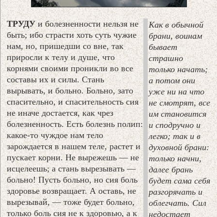
ТРУДУ
и болезненности нельзя не
Как в обычной
быть; ибо страсти хоть суть чужие
брани, воинам
нам, но, пришедши со вне, так
бывает
приросли к телу и душе, что
страшно
корнями своими проникли во все
только начать;
составы их и силы. Стань
а потом они
вырывать, и больно. Больно, зато
уже ни на что
спасительно, и спасительность сия
не смотрят, все
не иначе достается, как чрез
им становится
болезненность. Есть болезнь полип:
и сподручно и
какое-то чуждое нам тело
легко; так и в
зарождается в нашем теле, растет и
духовной брани:
пускает корни. Не вырежешь — не
только начни,
исцелеешь; а стань вырезывать —
далее брань
больно! Пусть больно, но сия боль
будет сама себя
здоровье возвращает. А оставь, не
разгорячать и
вырезывай, — тоже будет больно,
облегчать. Сил
только боль сия не к здоровью, а к
недостает