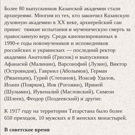
Более 80 выпускников Казанской академии стали
архиереями. Многим из тех, кто закончил Казанскую
духовную академию в XX веке, архиерейский сан
принес тяжкие испытания и мученическую смерть за
православную веру. Среди канонизированных в
1990-е годы новомучеников и исповедников
российских и украинских — последний ректор
академии Анатолий (Грисюк) и выпускники
Афанасий (Малинин), Варсонофий (Лузин), Виктор
(Островидов), Гавриил (Аболымов), Герман
(Ряшенцев), Гурий (Степанов), Иоасаф Удалов,
Иоанн (Поярков), Иов (Рогожин), Ириней
(Шульмин), Иувеналий (Масловский), Симеон
(Шлеев), Феодор (Поздеевский) и другие.
К 1917 году на территории Татарстана было более
650 приходов, 10 мужских и 8 женских монастырей.
В советское время