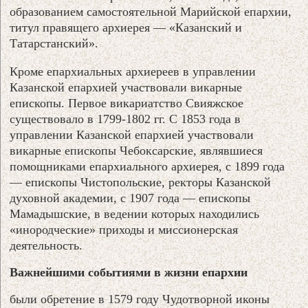
образованием самостоятельной Марийской епархии,
титул правящего архиерея — «Казанский и
Татарстанский».
Кроме епархиальных архиереев в управлении
Казанской епархией участвовали викарные
епископы. Первое викариатство Свияжское
существовало в 1799-1802 гг. С 1853 года в
управлении Казанской епархией участвовали
викарные епископы Чебоксарские, являвшиеся
помощниками епархиального архиерея, с 1899 года
— епископы Чистопольские, ректоры Казанской
духовной академии, с 1907 года — епископы
Мамадышские, в ведении которых находились
«инородческие» приходы и миссионерская
деятельность.
Важнейшими событиями в жизни епархии
были обретение в 1579 году Чудотворной иконы