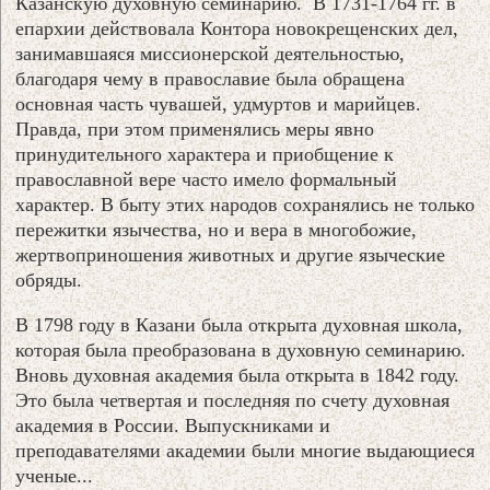
Казанскую духовную семинарию. В 1731-1764 гг. в
епархии действовала Контора новокрещенских дел,
занимавшаяся миссионерской деятельностью,
благодаря чему в православие была обращена
основная часть чувашей, удмуртов и марийцев.
Правда, при этом применялись меры явно
принудительного характера и приобщение к
православной вере часто имело формальный
характер. В быту этих народов сохранялись не только
пережитки язычества, но и вера в многобожие,
жертвоприношения животных и другие языческие
обряды.
В 1798 году в Казани была открыта духовная школа,
которая была преобразована в духовную семинарию.
Вновь духовная академия была открыта в 1842 году.
Это была четвертая и последняя по счету духовная
академия в России. Выпускниками и
преподавателями академии были многие выдающиеся
ученые...