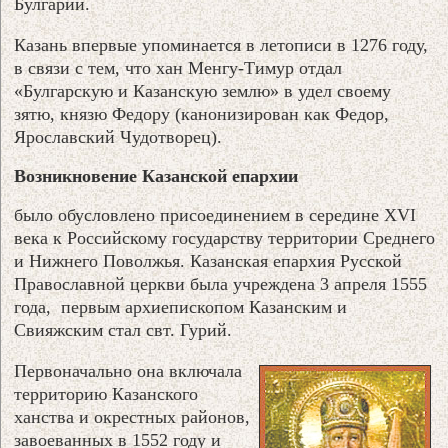
Булгарии.
Казань впервые упоминается в летописи в 1276 году,
в связи с тем, что хан Менгу-Тимур отдал
«Булгарскую и Казанскую землю» в удел своему
зятю, князю Федору (канонизирован как Федор,
Ярославский Чудотворец).
Возникновение Казанской епархии
было обусловлено присоединением в середине XVI
века к Российскому государству территории Среднего
и Нижнего Поволжья. Казанская епархия Русской
Православной церкви была учреждена 3 апреля 1555
года, первым архиепископом Казанским и
Свияжским стал свт. Гурий.
Первоначально она включала
территорию Казанского
ханства и окрестных районов,
завоеванных в 1552 году и