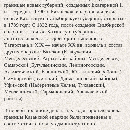
границам новых губерний, созданных Екатериной II
и к середине 1790-х Казанская епархия включала
новые Казанскую и Симбирскую губернии, открытые
в 1789 году. С 1832 года, после создания Симбирской
епархии — только Казанскую губернию.
Значительная часть территории нынешнего
Татарстана в XIX — начале XX вв. входила в состав
других епархий: Вятской (Елабужский,
Менделеевский, Агрызский районы, Менделеевск),
Самарской (Бугульминский, Лениногорский,
Альметьевский, Бавлинский, Ютазинский районы,)
Симбирской (Буинский, Дрожжановский районы),
Уфимской (Набережные Челны, Тукаевский,
Мензелинский, Сармановский, Азнакаевский
районы).
В первой половине двадцатых годов прошлого века
границы Казанской епархии были приведены в
соответствие с новым административно-