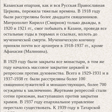
Казанская епархия, как и вся Русская Православная
Церковь, пережила тяжелые времена. В 1918 году
были расстреляны более двадцати священников.
Митрополит Кирилл (Смирнов) только дважды, в
1920 и 1921 гг., смог побывать в Казани, проведя все
остальные годы в тюрьмах и ссылках, вплоть до
мученической смерти. Мученическую кончину
приняли почти все архиереи в 1918-1937 гг., кроме
Афанасия (Малинина).
В 1929 году были закрыты все монастыри, в том же
году началось массовое закрытие церквей и
репрессии против духовенства. Всего в 1929-1931 и в
1937-1938 гг. были расстреляны более 100
священнослужителей и монашествующих, более 700
осуждены к заключению. Жертвами репрессий стали
сотни прихожан, выступавших против закрытия
храмов. В 1937 году епархиальное управление
перестало существовать. К 1939 году в Татарской