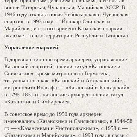
территориальным делением Поволжья, в ее состав
вошли Татарская, Чувашская, Марийская АССР. В
1946 году открыта новая Чебоксарская и Чувашская
епархия, в 1993 году — Йошкар-Олинская и
Марийская, и с этого времени Казанская епархия
включает только территорию Республики Татарстан.
Управление епархией
В дореволюционное время архиереи, управляющие
Казанской епархией, носили титул «Казанские и
Свияжские», кроме митрополита Гермогена,
титулованного как «Казанский и Астраханский»,
митрополита Иоасафа — «Казанский и Болгарский»,
в 1795–1831 гг. казанские архиереи носили титул
«Казанские и Симбирские».
В советское время до 1950 года архиереи
именовались «Казанскими и Свияжскими», в 1944-58
гг. — «Казанскими и Чистопольскими», с 1958 г. —
«Казанскими и Марийскими», с 1993 года, в связи с