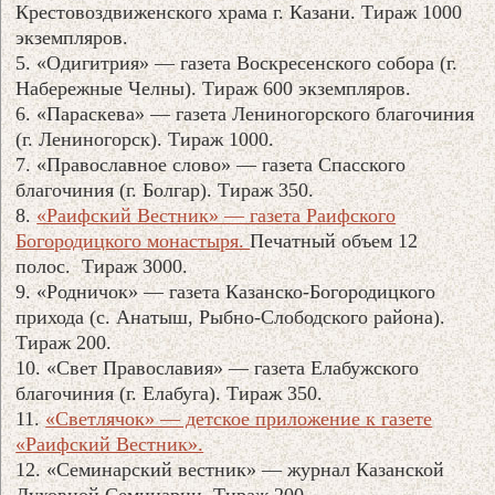
Крестовоздвиженского храма г. Казани. Тираж 1000
экземпляров.
5. «Одигитрия» — газета Воскресенского собора (г.
Набережные Челны). Тираж 600 экземпляров.
6. «Параскева» — газета Лениногорского благочиния
(г. Лениногорск). Тираж 1000.
7. «Православное слово» — газета Спасского
благочиния (г. Болгар). Тираж 350.
8.
«Раифский Вестник» — газета Раифского
Богородицкого монастыря.
Печатный объем 12
полос. Тираж 3000.
9. «Родничок» — газета Казанско-Богородицкого
прихода (с. Анатыш, Рыбно-Слободского района).
Тираж 200.
10. «Свет Православия» — газета Елабужского
благочиния (г. Елабуга). Тираж 350.
11.
«Светлячок» — детское приложение к газете
«Раифский Вестник».
12. «Семинарский вестник» — журнал Казанской
Духовной Семинарии. Тираж 200.