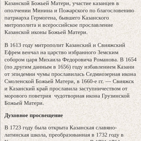
Казанской Божьей Матери, участие казанцев в
ополчении Минина и Пожарского по благословению
патриарха Гермогена, бывшего Казанского
митрополита и всероссийское прославление
Казанской иконы Божьей Матери.
В 1613 году митрополит Казанский и Свияжский
Ефрем венчал на царство избранного Земским
собором царя Михаила Федоровича Романова. В 1654
(по другим данным в 1656) году избавлением Казани
от эпидемии чумы прославилась Седмиозерная икона
Смоленской Божьей Матери, в 1660-е гг. — Свияжск
и Казанский край прославила заступничеством от
морового поветрия чудотворная икона Грузинской
Божьей Матери.
Духовное просвещение
В 1723 году была открыта Казанская славяно-
латинская школа, преобразованная в 1732 году в