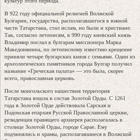
культур этого периода.
В 922 году официальной религией Волжской
Булгарии, государства, располагавшегося в южной
части Татарстана, стал ислам, но были и христиане.
Так, согласно летописям, в 990 году киевский князь
Владимир послал к булгарам миссионера Марка
Македонянина, по летописному известию крещение
приняли четыре булгарских князя с семьями. Один из
археологических памятников города Булгар получил
название «Греческая палата» — это была, скорее
всего, православная церковь.
После монгольского нашествия территория
Татарстана вошла в состав Золотой Орды. С 1261
года в Золотой Орде действовала Сарская и
Подонская епархия Русской Православной церкви,
резиденция правящего архиерея располагалась в
столице Золотой Орды, городе Сарае. Ему
подчинялись и храмы, располагавшиеся в Волжской