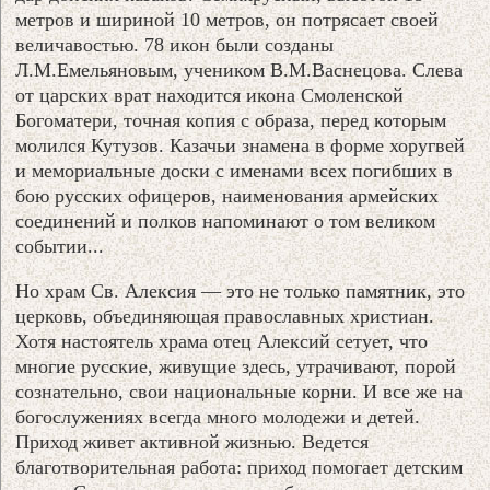
метров и шириной 10 метров, он потрясает своей
величавостью. 78 икон были созданы
Л.М.Емельяновым, учеником В.М.Васнецова. Слева
от царских врат находится икона Смоленской
Богоматери, точная копия с образа, перед которым
молился Кутузов. Казачьи знамена в форме хоругвей
и мемориальные доски с именами всех погибших в
бою русских офицеров, наименования армейских
соединений и полков напоминают о том великом
событии...
Но храм Св. Алексия — это не только памятник, это
церковь, объединяющая православных христиан.
Хотя настоятель храма отец Алексий сетует, что
многие русские, живущие здесь, утрачивают, порой
сознательно, свои национальные корни. И все же на
богослужениях всегда много молодежи и детей.
Приход живет активной жизнью. Ведется
благотворительная работа: приход помогает детским