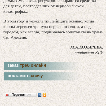
домам Смоленска, регулярно собираются средства
для детей, пострадавших от чернобыльской
катастрофы...
В этом году я уезжала из Лейпцига осенью, когда
кроны деревьев тронула первая позолота, а над
городом, как всегда, поднималась золотая свеча храма
Св. Алексия.
М.А.КОЗЫРЕВА,
профессор КГУ
заказ
треб онлайн
поставить
свечу
Поделиться…