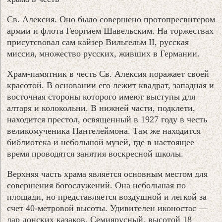
Св. Алексия. Оно было совершено протопресвитером
армии и флота Георгием Шавельским. На торжествах
присутсвовал сам кайзер Вильгельм II, русская
миссия, множество русских, живших в Германии.
Храм-памятник в честь Св. Алексия поражает своей
красотой. В основании его лежит квадрат, западная и
восточная стороны которого имеют выступы для
алтаря и колокольни. В нижней части, подклети,
находится престол, освященный в 1927 году в честь
великомученика Пантелеймона. Там же находится
библиотека и небольшой музей, где в настоящее
время проводятся занятия воскресной школы.
Верхняя часть храма является основным местом для
совершения богослужений. Она небольшая по
площади, но представляется воздушной и легкой за
счет 40-метровой высоты. Удивителен иконостас —
дар донских казаков. Семиярусный, высотой 18