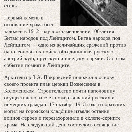
стен...
Первый камень в
основание храма был
заложен в 1912 году в ознаменование 100-летия
Битвы народов под Лейпцигом. Битва народов под
Лейпцигом — одно из величайших сражений против
наполеоновских войск, объединившая русскую,
австрийскую, прусскую и шведскую армии. Об этом
событии помнят в Лейпциге.
Архитектор З.А. Покровский положил в основу
своего проекта план церкви Вознесения в
Коломенском. Строительство почти наполовину
осуществлено за счет пожертвований русских и
немецких граждан. 17 октября 1913 года из братских
могил на городском кладбище изъяли останки
воинов-героев и перезахоронили в склепе-скрипте
храма. На следующий день состоялось освящение
храма в честь