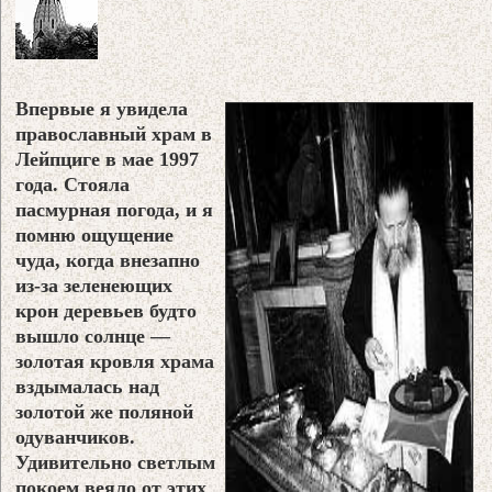
Впервые я увидела
православный храм в
Лейпциге в мае 1997
года. Стояла
пасмурная погода, и я
помню ощущение
чуда, когда внезапно
из-за зеленеющих
крон деревьев будто
вышло солнце —
золотая кровля храма
вздымалась над
золотой же поляной
одуванчиков.
Удивительно светлым
покоем веяло от этих