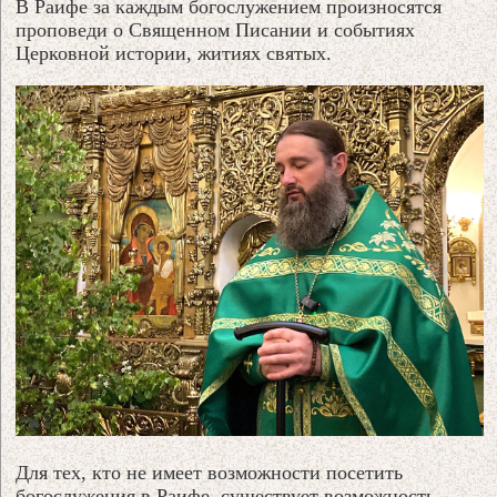
В Раифе за каждым богослужением произносятся
проповеди о Священном Писании и событиях
Церковной истории, житиях святых.
Для тех, кто не имеет возможности посетить
богослужения в Раифе, существует возможность