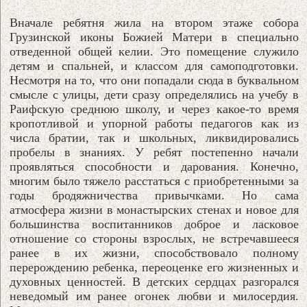
Вначале ребятня жила на втором этаже собора
Грузинской иконы Божией Матери в специально
отведенной общей келии. Это помещение служило
детям и спальней, и классом для самоподготовки.
Несмотря на то, что они попадали сюда в буквальном
смысле с улицы, дети сразу определялись на учебу в
Раифскую среднюю школу, и через какое-то время
кропотливой и упорной работы педагогов как из
числа братии, так и школьных, ликвидировались
пробелы в знаниях. У ребят постепенно начали
проявляться способности и дарования. Конечно,
многим было тяжело расстаться с приобретенными за
годы бродяжничества привычками. Но сама
атмосфера жизни в монастырских стенах и новое для
большинства воспитанников доброе и ласковое
отношение со стороны взрослых, не встречавшееся
ранее в их жизни, способствовало полному
перерождению ребенка, переоценке его жизненных и
духовных ценностей. В детских сердцах разгорался
неведомый им ранее огонек любви и милосердия.