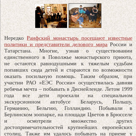
Нередко
Раифский монастырь посещают известные
политики и представители делового мира
России и
Татарстана. Многие, узнав о существовании
единственного в Поволжье монастырского приюта,
не остаются равнодушными к тяжелым судьбам
попавших сюда детей и стараются по возможности
оказать посильную помощь. Таким образом, при
участии РАО «ЕЭС России» осуществилась давняя
ребячья мечта – побывать в Диснейленде. Летом 1999
года все дети проехали на специальном
экскурсионном автобусе Беларусь, Польшу,
Германию, Бельгию, Голландию. Побывали в
Берлинском зоопарке, на площади Цветов в Брюсселе
и осмотрели множество других
достопримечательностей крупнейших европейских
столиц. Также им удалось побывать на приеме у