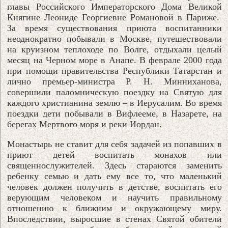
главы Российского Императорского Дома Великой
Княгине Леониде Георгиевне Романовой в Париже.
За время существования приюта воспитанники
неоднократно побывали в Москве, путешествовали
на круизном теплоходе по Волге, отдыхали целый
месяц на Черном море в Анапе. В феврале 2000 года
при помощи правительства Республики Татарстан и
лично премьер-министра Р. Н. Минниханова,
совершили паломническую поездку на Святую для
каждого христианина землю – в Иерусалим. Во время
поездки дети побывали в Вифлееме, в Назарете, на
берегах Мертвого моря и реки Иордан.
Монастырь не ставит для себя задачей из попавших в
приют детей воспитать монахов или
священнослужителей. Здесь стараются заменить
ребенку семью и дать ему все то, что маленький
человек должен получить в детстве, воспитать его
верующим человеком и научить правильному
отношению к ближним и окружающему миру.
Впоследствии, выросшие в стенах Святой обители